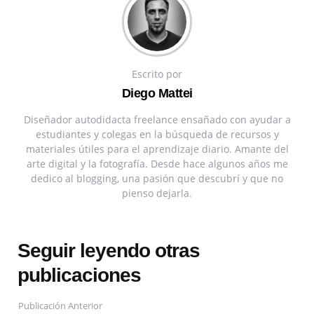
Escrito por
Diego Mattei
Diseñador autodidacta freelance ensañado con ayudar a
estudiantes y colegas en la búsqueda de recursos y
materiales útiles para el aprendizaje diario. Amante del
arte digital y la fotografía. Desde hace algunos años me
dedico al blogging, una pasión que descubrí y que no
pienso dejarla.
Seguir leyendo otras
publicaciones
Publicación Anterior