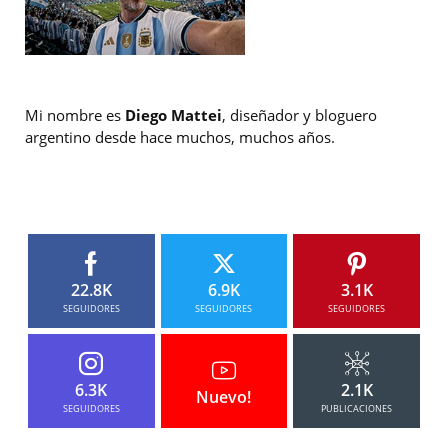
Mi nombre es
Diego Mattei
, diseñador y bloguero
argentino desde hace muchos, muchos años.
22.8K
6.9K
3.1K
SEGUIDORES
SEGUIDORES
SEGUIDORES
6.3K
2.1K
Nuevo!
SEGUIDORES
PUBLICACIONES