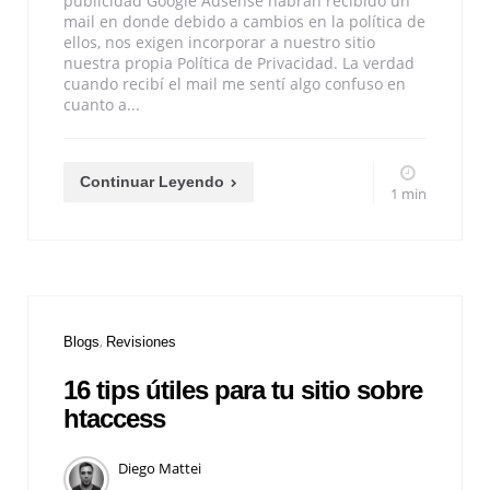
publicidad Google Adsense habrán recibido un
mail en donde debido a cambios en la política de
ellos, nos exigen incorporar a nuestro sitio
nuestra propia Política de Privacidad. La verdad
cuando recibí el mail me sentí algo confuso en
cuanto a...
Continuar Leyendo
1 min
Blogs
Revisiones
16 tips útiles para tu sitio sobre
htaccess
Diego Mattei