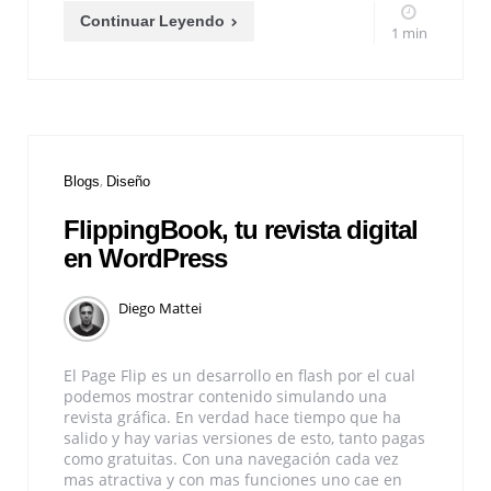
Continuar Leyendo
1 min
Blogs
Diseño
FlippingBook, tu revista digital
en WordPress
Diego Mattei
El Page Flip es un desarrollo en flash por el cual
podemos mostrar contenido simulando una
revista gráfica. En verdad hace tiempo que ha
salido y hay varias versiones de esto, tanto pagas
como gratuitas. Con una navegación cada vez
mas atractiva y con mas funciones uno cae en