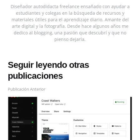
Diseñador autodidacta freelance ensañado con ayudar a
estudiantes y colegas en la búsqueda de recursos y
materiales útiles para el aprendizaje diario. Amante del
arte digital y la fotografía. Desde hace algunos años me
dedico al blogging, una pasión que descubrí y que no
pienso dejarla.
Seguir leyendo otras
publicaciones
Publicación Anterior