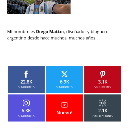
Mi nombre es
Diego Mattei
, diseñador y bloguero
argentino desde hace muchos, muchos años.
22.8K
6.9K
3.1K
SEGUIDORES
SEGUIDORES
SEGUIDORES
6.3K
2.1K
Nuevo!
SEGUIDORES
PUBLICACIONES