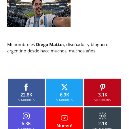
Mi nombre es
Diego Mattei
, diseñador y bloguero
argentino desde hace muchos, muchos años.
22.8K
6.9K
3.1K
SEGUIDORES
SEGUIDORES
SEGUIDORES
6.3K
2.1K
Nuevo!
SEGUIDORES
PUBLICACIONES