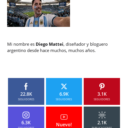
Mi nombre es
Diego Mattei
, diseñador y bloguero
argentino desde hace muchos, muchos años.
22.8K
6.9K
3.1K
SEGUIDORES
SEGUIDORES
SEGUIDORES
6.3K
2.1K
Nuevo!
SEGUIDORES
PUBLICACIONES