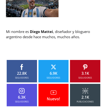
Mi nombre es
Diego Mattei
, diseñador y bloguero
argentino desde hace muchos, muchos años.
22.8K
6.9K
3.1K
SEGUIDORES
SEGUIDORES
SEGUIDORES
6.3K
2.1K
Nuevo!
SEGUIDORES
PUBLICACIONES