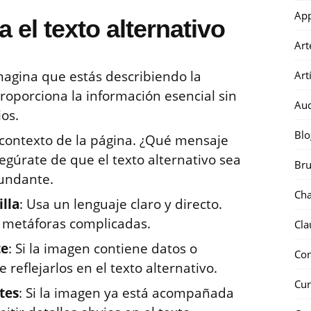
Ap
 el texto alternativo
Art
Imagina que estás describiendo la
Art
roporciona la información esencial sin
Au
os.
Blo
l contexto de la página. ¿Qué mensaje
egúrate de que el texto alternativo sea
Bru
cundante.
Ch
lla
: Usa un lenguaje claro y directo.
o metáforas complicadas.
Cla
te
: Si la imagen contiene datos o
Co
 reflejarlos en el texto alternativo.
Cur
tes
: Si la imagen ya está acompañada