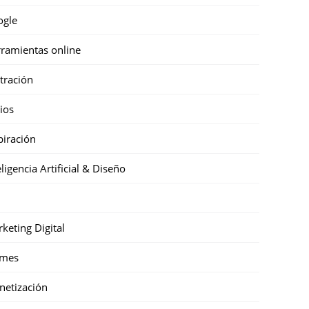
ogle
ramientas online
stración
cios
piración
eligencia Artificial & Diseño
keting Digital
mes
etización