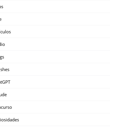
ps
e
ículos
dio
gs
shes
atGPT
ude
ncurso
iosidades