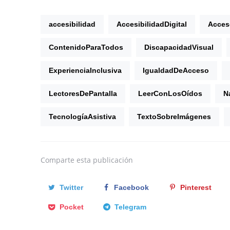
accesibilidad
AccesibilidadDigital
Acces
ContenidoParaTodos
DiscapacidadVisual
ExperienciaInclusiva
IgualdadDeAcceso
LectoresDePantalla
LeerConLosOídos
N
TecnologíaAsistiva
TextoSobreImágenes
Comparte
esta publicación
Twitter
Facebook
Pinterest
Pocket
Telegram