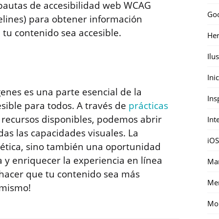
s pautas de accesibilidad web WCAG
Go
elines) para obtener información
tu contenido sea accesible.
Her
Ilu
Ini
genes es una parte esencial de la
Ins
esible para todos. A través de
prácticas
e recursos disponibles, podemos abrir
Int
das las capacidades visuales. La
iOS
n ética, sino también una oportunidad
 y enriquecer la experiencia en línea
Mar
a hacer que tu contenido sea más
Me
 mismo!
Mon