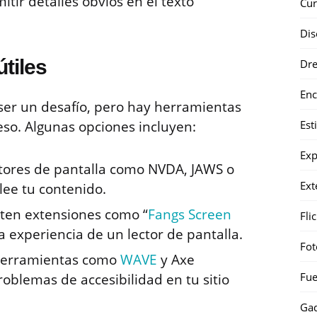
itir detalles obvios en el texto
Cur
Dis
tiles
Dr
Enc
 ser un desafío, pero hay herramientas
Est
eso. Algunas opciones incluyen:
Exp
ectores de pantalla como NVDA, JAWS o
Ext
lee tu contenido.
isten extensiones como “
Fangs Screen
Fli
a experiencia de un lector de pantalla.
Fot
Herramientas como
WAVE
y Axe
Fue
oblemas de accesibilidad en tu sitio
Gad