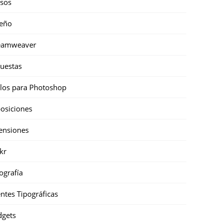
sos
eño
eamweaver
uestas
ilos para Photoshop
osiciones
ensiones
ckr
ografía
ntes Tipográficas
gets