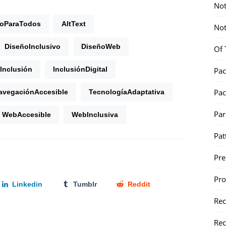
Not
oParaTodos
AltText
Not
DiseñoInclusivo
DiseñoWeb
Of 
Inclusión
InclusiónDigital
Pac
Pac
avegaciónAccesible
TecnologíaAdaptativa
Par
WebAccesible
WebInclusiva
Pat
Pr
Pr
Linkedin
Tumblr
Reddit
Re
Rec