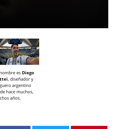
 nombre es
Diego
ttei
, diseñador y
guero argentino
de hace muchos,
hos años.