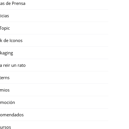
as de Prensa
icias
Topic
k de Iconos
kaging
a reir un rato
terns
emios
omoción
comendados
ursos