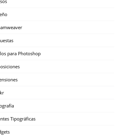
sos
eño
eamweaver
uestas
ilos para Photoshop
osiciones
ensiones
ckr
ografía
ntes Tipográficas
gets