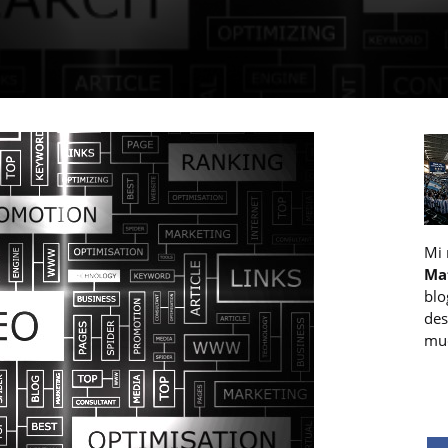
Mi
Ma
blo
des
muc