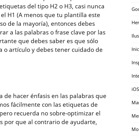
n etiquetas del tipo H2 o H3, casi nunca
Go
el H1 (A menos que tu plantilla este
Her
aso de la mayoría), entonces debes
ar a las palabras o frase clave por las
Ilu
rtante que debes saber es que sólo
a o artículo y debes tener cuidado de
Ini
Ins
Int
iOS
la de hacer énfasis en las palabras que
Mar
mos fácilmente con las etiquetas de
pero recuerda no sobre-optimizar el
Me
s por que al contrario de ayudarte,
Mon