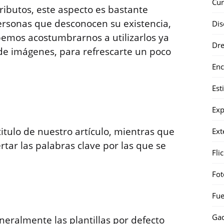
Cur
ributos, este aspecto es bastante
ersonas que desconocen su existencia,
Dis
ebemos acostumbrarnos a utilizarlos ya
Dr
de imágenes, para refrescarte un poco
Enc
Est
Exp
titulo de nuestro artículo, mientras que
Ext
rtar las palabras clave por las que se
Fli
Fot
Fue
Gad
neralmente las plantillas por defecto