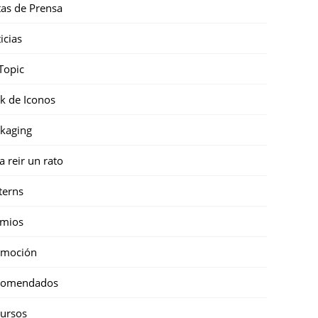
as de Prensa
icias
Topic
k de Iconos
kaging
a reir un rato
terns
emios
omoción
comendados
ursos