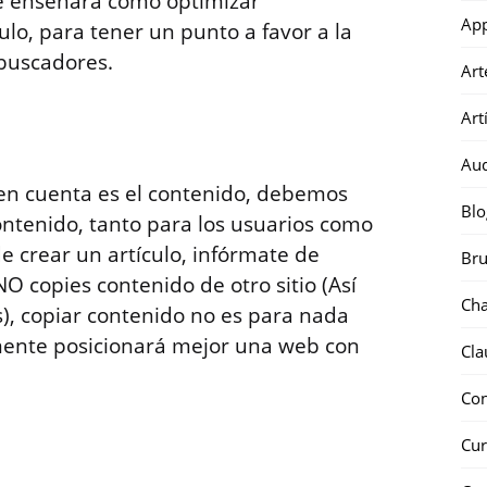
 se enseñará como optimizar
Ap
lo, para tener un punto a favor a la
 buscadores.
Art
Art
Au
en cuenta es el contenido, debemos
Blo
ontenido, tanto para los usuarios como
 crear un artículo, infórmate de
Bru
O copies contenido de otro sitio (Así
Ch
, copiar contenido no es para nada
amente posicionará mejor una web con
Cla
Co
Cur