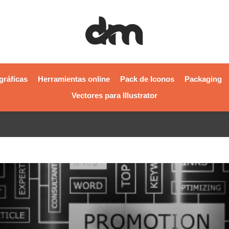
gráficas
Herramientas online
Pack de Iconos
Packaging
Vectores para Illustrator