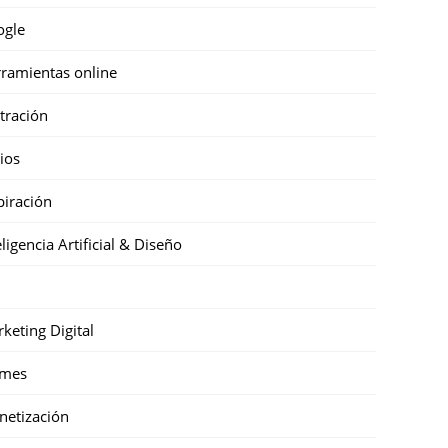
ogle
ramientas online
stración
cios
piración
eligencia Artificial & Diseño
keting Digital
mes
etización