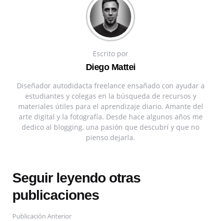
Escrito por
Diego Mattei
Diseñador autodidacta freelance ensañado con ayudar a
estudiantes y colegas en la búsqueda de recursos y
materiales útiles para el aprendizaje diario. Amante del
arte digital y la fotografía. Desde hace algunos años me
dedico al blogging, una pasión que descubrí y que no
pienso dejarla.
Seguir leyendo otras
publicaciones
Publicación Anterior