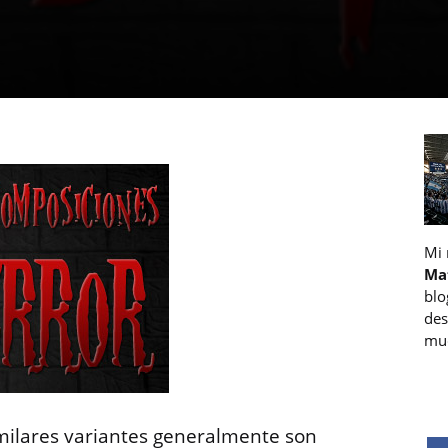
Mi
Ma
blo
des
muc
imilares variantes generalmente son