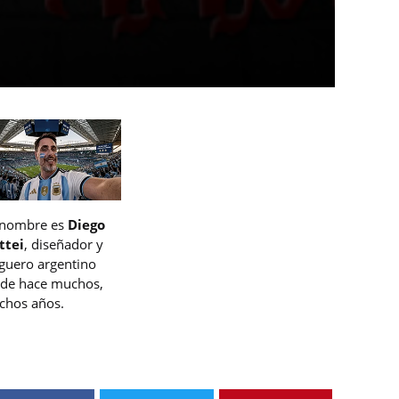
 nombre es
Diego
ttei
, diseñador y
guero argentino
de hace muchos,
hos años.