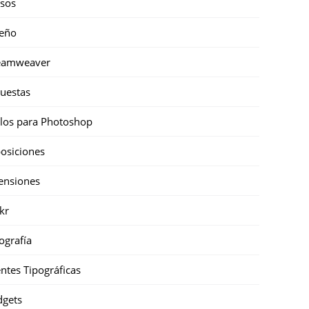
sos
eño
eamweaver
uestas
ilos para Photoshop
osiciones
ensiones
ckr
ografía
ntes Tipográficas
gets