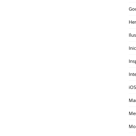
Go
Her
Ilu
Ini
Ins
Int
iOS
Mar
Me
Mon