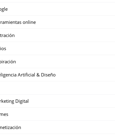
ogle
ramientas online
stración
cios
piración
eligencia Artificial & Diseño
keting Digital
mes
etización