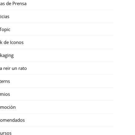
as de Prensa
icias
Topic
k de Iconos
kaging
a reir un rato
terns
emios
omoción
comendados
ursos