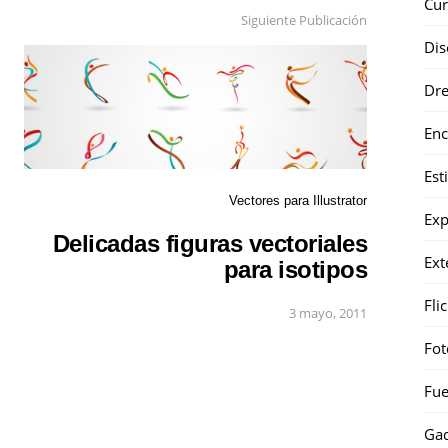
Cur
Siguiente Publicación
Dis
Dr
Enc
Est
Vectores para Illustrator
Exp
Delicadas figuras vectoriales
Ext
para isotipos
Fli
3 mayo, 2011
Fot
Fue
Gad