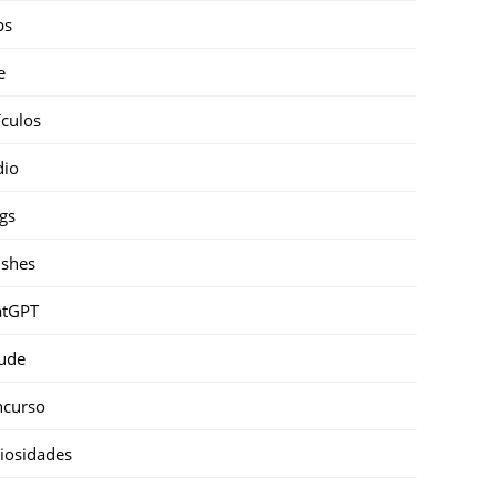
ps
e
ículos
dio
gs
shes
atGPT
ude
ncurso
iosidades