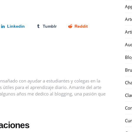
Ap
Art
Linkedin
Tumblr
Reddit
Art
Au
Blo
Bru
nsañado con ayudar a estudiantes y colegas en la
Ch
útiles para el aprendizaje diario. Amante del arte
ce algunos años me dedico al blogging, una pasión que
Cla
Co
Cur
caciones