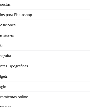
uestas
ilos para Photoshop
osiciones
ensiones
ckr
ografía
ntes Tipográficas
gets
ogle
ramientas online
stración