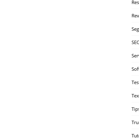
Re
Rev
Seg
SE
Ser
Sof
Tes
Tex
Tip
Tru
Tut