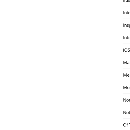
Ini
Ins
Int
iOS
Mar
Me
Mon
Not
Not
Of 