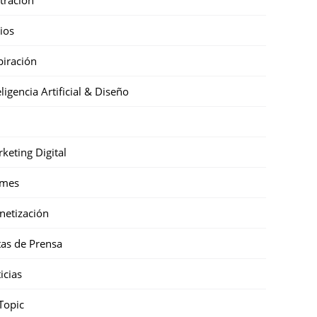
cios
piración
eligencia Artificial & Diseño
keting Digital
mes
etización
as de Prensa
icias
Topic