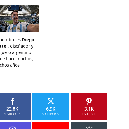
 nombre es
Diego
ttei
, diseñador y
guero argentino
de hace muchos,
hos años.
22.8K
6.9K
3.1K
SEGUIDORES
SEGUIDORES
SEGUIDORES