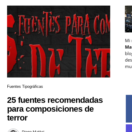
Mi
Ma
blo
des
muc
Fuentes Tipográficas
25 fuentes recomendadas
para composiciones de
terror
Diego Mattei