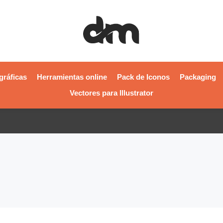
gráficas
Herramientas online
Pack de Iconos
Packaging
Vectores para Illustrator