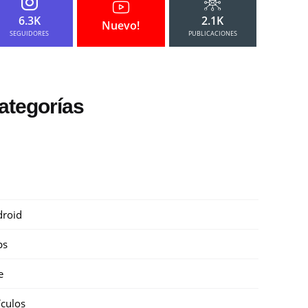
6.3K
2.1K
Nuevo!
SEGUIDORES
PUBLICACIONES
ategorías
roid
ps
e
ículos