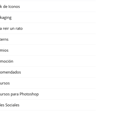
k de Iconos
kaging
a reir un rato
terns
emios
omoción
comendados
ursos
ursos para Photoshop
es Sociales