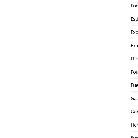
Enc
Est
Exp
Ext
Fli
Fot
Fue
Gad
Go
Her
Ilu