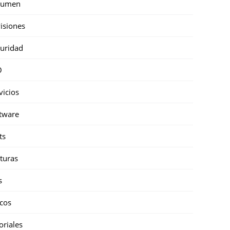
sumen
isiones
uridad
O
vicios
tware
ts
turas
s
cos
oriales