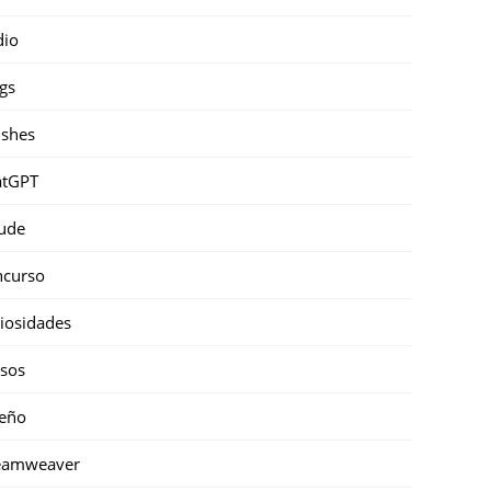
dio
gs
shes
atGPT
ude
ncurso
iosidades
sos
eño
eamweaver