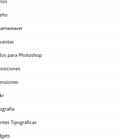
sos
eño
eamweaver
uestas
ilos para Photoshop
osiciones
ensiones
ckr
ografía
ntes Tipográficas
gets