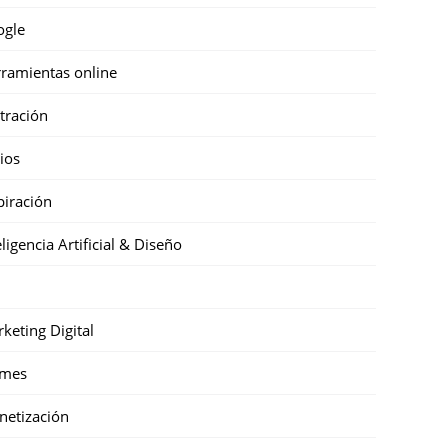
ogle
ramientas online
stración
cios
piración
eligencia Artificial & Diseño
keting Digital
mes
etización