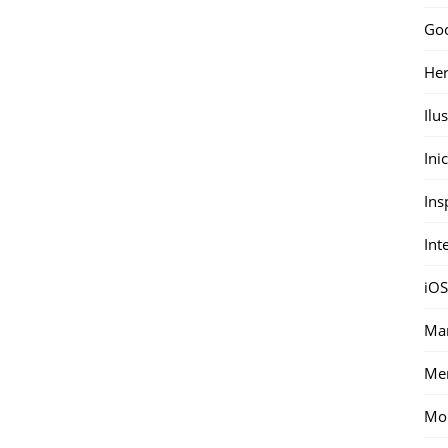
Go
Her
Ilu
Ini
Ins
Int
iOS
Mar
Me
Mon