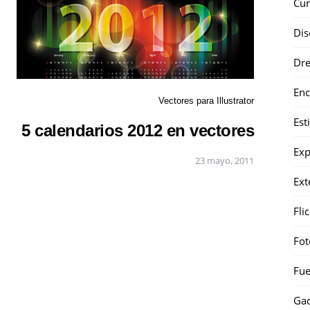
Cur
Dis
Dr
Enc
Vectores para Illustrator
Est
5 calendarios 2012 en vectores
Exp
23 mayo, 2011
Ext
Fli
Fot
Fue
Gad