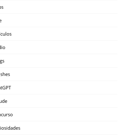
ps
e
ículos
dio
gs
shes
atGPT
ude
ncurso
iosidades