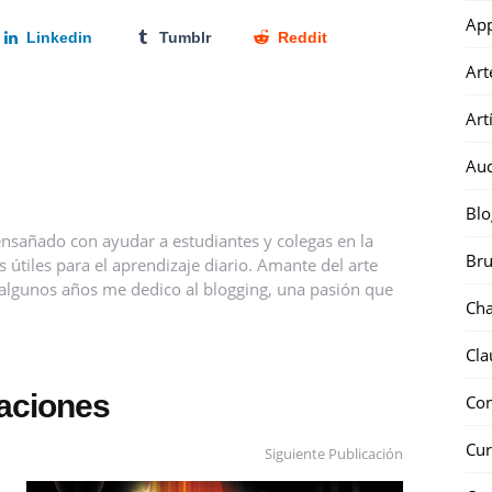
Ap
Linkedin
Tumblr
Reddit
Art
Art
Au
Blo
nsañado con ayudar a estudiantes y colegas en la
Bru
útiles para el aprendizaje diario. Amante del arte
ce algunos años me dedico al blogging, una pasión que
Ch
Cla
caciones
Co
Cur
Siguiente Publicación