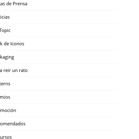
as de Prensa
icias
Topic
k de Iconos
kaging
a reir un rato
terns
emios
omoción
comendados
ursos