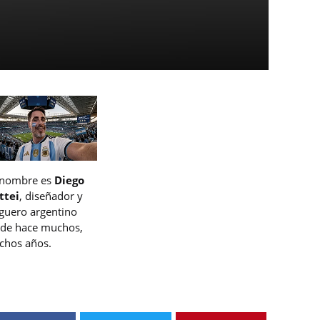
 nombre es
Diego
ttei
, diseñador y
guero argentino
de hace muchos,
hos años.