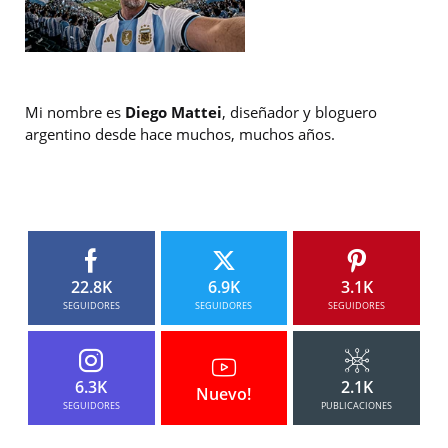
Mi nombre es
Diego Mattei
, diseñador y bloguero
argentino desde hace muchos, muchos años.
22.8K
6.9K
3.1K
SEGUIDORES
SEGUIDORES
SEGUIDORES
6.3K
2.1K
Nuevo!
SEGUIDORES
PUBLICACIONES