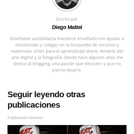
Escrito por
Diego Mattei
Diseñador autodidacta freelance ensañado con ayudar a
estudiantes y colegas en la búsqueda de recursos y
materiales útiles para el aprendizaje diario. Amante del
arte digital y la fotografía. Desde hace algunos años me
dedico al blogging, una pasión que descubrí y que no
pienso dejarla.
Seguir leyendo otras
publicaciones
Publicación Anterior