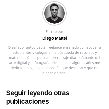
Escrito por
Diego Mattei
Diseñador autodidacta freelance ensañado con ayudar a
estudiantes y colegas en la búsqueda de recursos y
materiales útiles para el aprendizaje diario. Amante del
arte digital y la fotografía. Desde hace algunos años me
dedico al blogging, una pasión que descubrí y que no
pienso dejarla.
Seguir leyendo otras
publicaciones