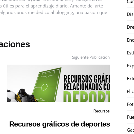
Cur
útiles para el aprendizaje diario. Amante del arte
ce algunos años me dedico al blogging, una pasión que
Dis
Dr
Enc
caciones
Est
Siguiente Publicación
Exp
Ext
Fli
Fot
Recursos
Fue
Recursos gráficos de deportes
Gad