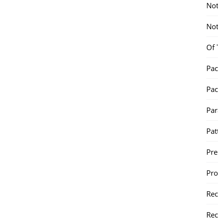
Not
Not
Of 
Pac
Pac
Par
Pat
Pr
Pr
Re
Rec