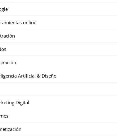
ogle
ramientas online
stración
cios
piración
eligencia Artificial & Diseño
keting Digital
mes
etización