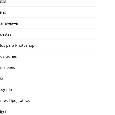
sos
eño
eamweaver
uestas
ilos para Photoshop
osiciones
ensiones
ckr
ografía
ntes Tipográficas
gets