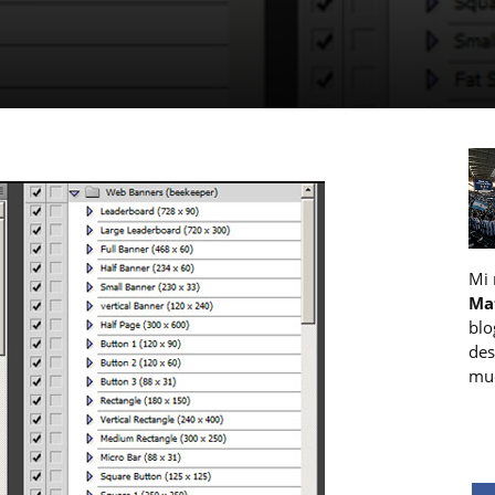
Mi
Ma
blo
des
muc