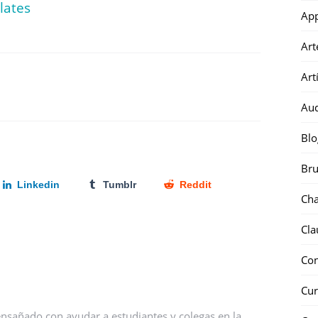
lates
Ap
Art
Art
Au
Blo
Bru
Linkedin
Tumblr
Reddit
Ch
Cla
Co
Cur
nsañado con ayudar a estudiantes y colegas en la