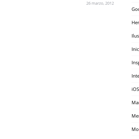
26 marzo, 2012
Go
Her
Ilu
Ini
Ins
Int
iOS
Mar
Me
Mon