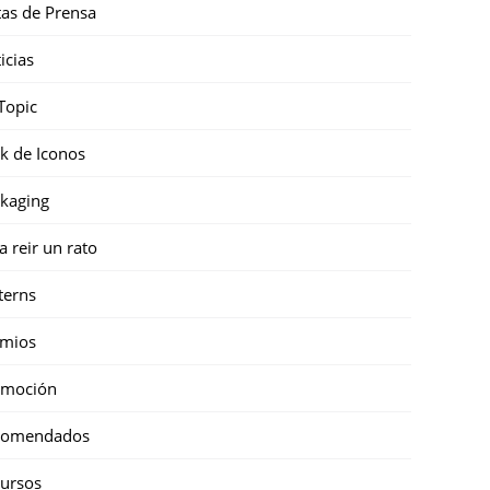
as de Prensa
icias
Topic
k de Iconos
kaging
a reir un rato
terns
emios
omoción
comendados
ursos