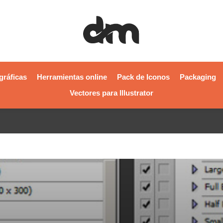
gráficas
Herramientas online
Pack de Iconos
Packaging
Vectores para Illustrator