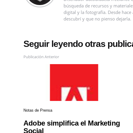
búsqueda de recursos y materiales 
digital y la fotografía. Desde ha
descubrí y que no pienso dejarla.
Seguir leyendo otras publi
Publicación Anterior
Notas de Prensa
Adobe simplifica el Marketing
Social