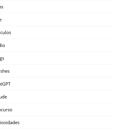
ps
e
ículos
dio
gs
shes
atGPT
ude
ncurso
iosidades