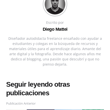
Escrito por
Diego Mattei
Diseñador autodidacta freelance ensañado con ayudar a
estudiantes y colegas en la búsqueda de recursos y
materiales útiles para el aprendizaje diario. Amante del
arte digital y la fotografía. Desde hace algunos años me
dedico al blogging, una pasión que descubrí y que no
pienso dejarla.
Seguir leyendo otras
publicaciones
Publicación Anterior