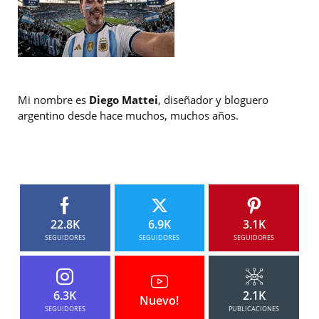
Mi nombre es
Diego Mattei
, diseñador y bloguero
argentino desde hace muchos, muchos años.
22.8K
6.9K
3.1K
SEGUIDORES
SEGUIDORES
SEGUIDORES
6.3K
2.1K
Nuevo!
SEGUIDORES
PUBLICACIONES