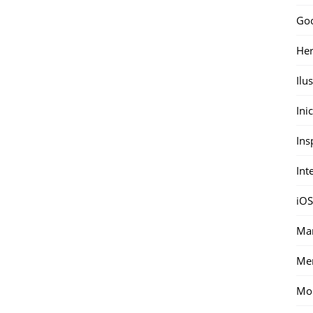
Go
Her
Ilu
Ini
Ins
Int
iOS
Mar
Me
Mon