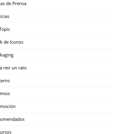
as de Prensa
icias
Topic
k de Iconos
kaging
a reir un rato
terns
emios
omoción
comendados
ursos