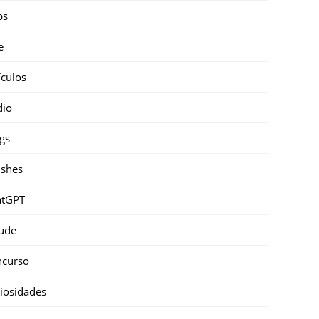
ps
e
ículos
dio
gs
shes
atGPT
ude
ncurso
iosidades