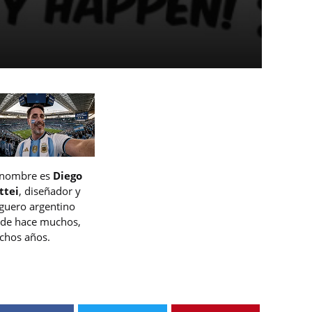
 nombre es
Diego
ttei
, diseñador y
guero argentino
de hace muchos,
hos años.