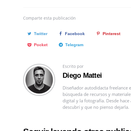
Comparte
esta publicación
Twitter
Facebook
Pinterest
Pocket
Telegram
Escrito por
Diego Mattei
Diseñador autodidacta freelance e
búsqueda de recursos y materiales 
digital y la fotografía. Desde ha
descubrí y que no pienso dejarla.