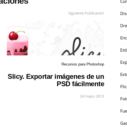
caciones
Cur
Dis
Siguiente Publicación
Dr
Enc
Est
Exp
Recursos para Photoshop
Ext
Slicy. Exportar imágenes de un
PSD fácilmente
Fli
24 mayo, 2013
Fot
Fue
Gad