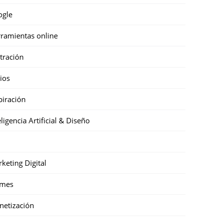
ogle
ramientas online
stración
cios
piración
eligencia Artificial & Diseño
keting Digital
mes
etización