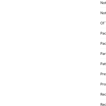
Not
Not
Of 
Pac
Pac
Par
Pat
Pr
Pr
Re
Rec