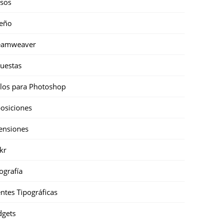
sos
eño
eamweaver
uestas
ilos para Photoshop
osiciones
ensiones
ckr
ografía
ntes Tipográficas
gets