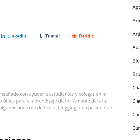
Ap
Art
Art
Linkedin
Tumblr
Reddit
Au
Blo
Bru
Ch
nsañado con ayudar a estudiantes y colegas en la
útiles para el aprendizaje diario. Amante del arte
Cla
ce algunos años me dedico al blogging, una pasión que
Co
Cur