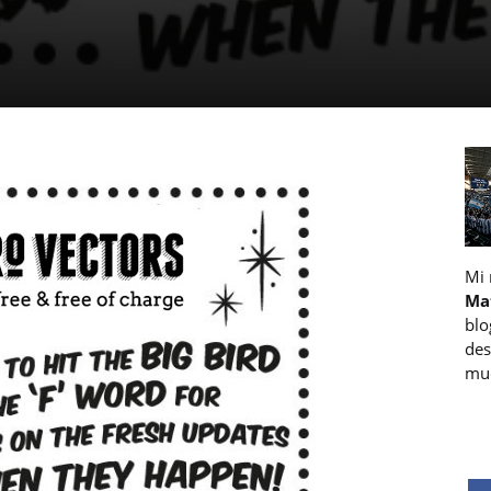
Mi
Ma
blo
des
muc