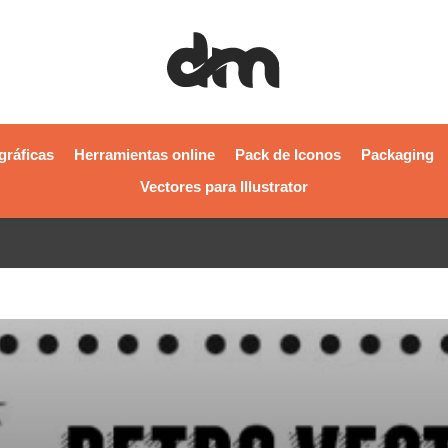
gráficas
Herramientas online
Pack de Iconos
Packaging
Vectores para Illustrator