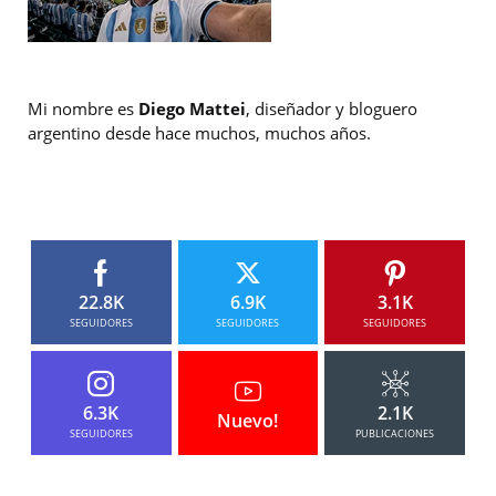
Mi nombre es
Diego Mattei
, diseñador y bloguero
argentino desde hace muchos, muchos años.
22.8K
6.9K
3.1K
SEGUIDORES
SEGUIDORES
SEGUIDORES
6.3K
2.1K
Nuevo!
SEGUIDORES
PUBLICACIONES