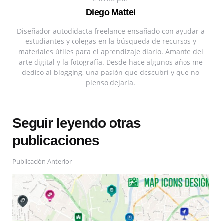
Diego Mattei
Diseñador autodidacta freelance ensañado con ayudar a
estudiantes y colegas en la búsqueda de recursos y
materiales útiles para el aprendizaje diario. Amante del
arte digital y la fotografía. Desde hace algunos años me
dedico al blogging, una pasión que descubrí y que no
pienso dejarla.
Seguir leyendo otras
publicaciones
Publicación Anterior