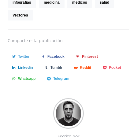
infografias
medicina
medicos
salud
Vectores
Comparte
esta publicación
Twitter
Facebook
Pinterest
Linkedin
Tumblr
Reddit
Pocket
Whatsapp
Telegram
Escrito por