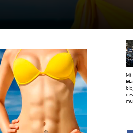
Mi
Ma
blo
des
muc