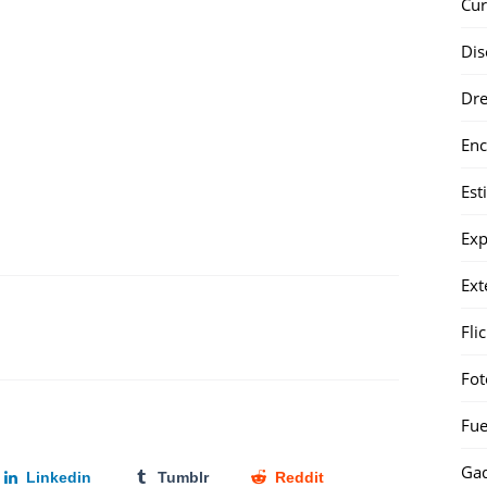
Cur
Dis
Dr
Enc
Est
Exp
Ext
Fli
Fot
Fue
Gad
Linkedin
Tumblr
Reddit