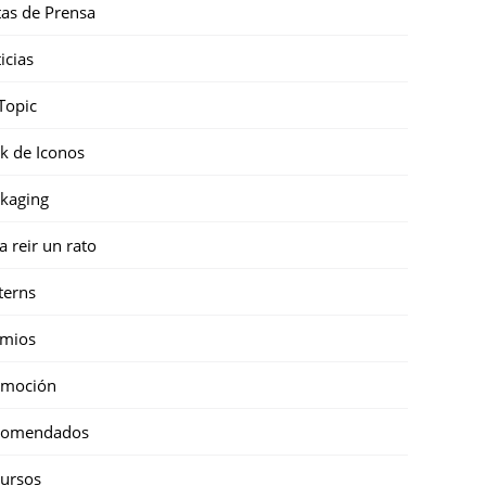
as de Prensa
icias
Topic
k de Iconos
kaging
a reir un rato
terns
emios
omoción
comendados
ursos