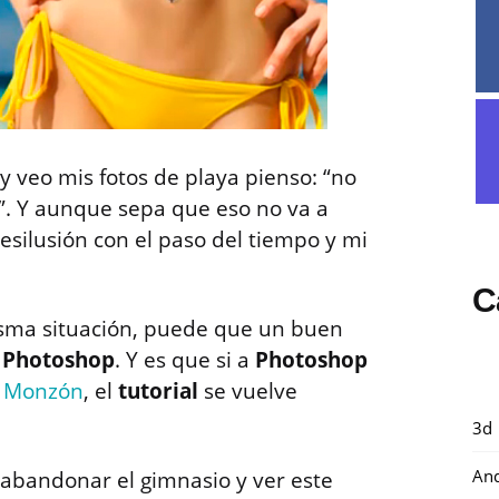
y veo mis fotos de playa pienso: “no
. Y aunque sepa que eso no va a
ilusión con el paso del tiempo y mi
C
isma situación, puede que un buen
,
Photoshop
. Y es que si a
Photoshop
o Monzón
, el
tutorial
se vuelve
3d
And
a, abandonar el gimnasio y ver este