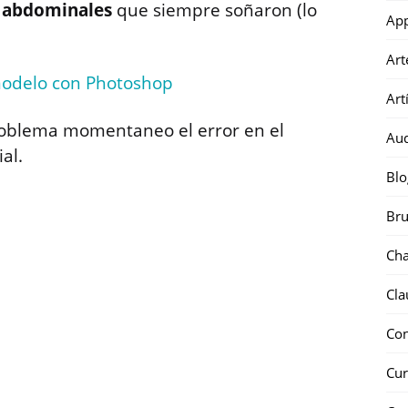
s
abdominales
que siempre soñaron (lo
Ap
Art
modelo con Photoshop
Art
oblema momentaneo el error en el
Au
al.
Blo
Bru
Ch
Cla
Co
Cur