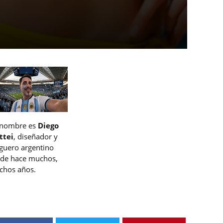
 nombre es
Diego
ttei
, diseñador y
guero argentino
de hace muchos,
hos años.