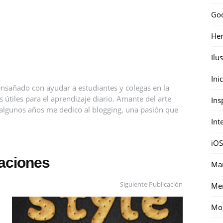
Go
Her
Ilu
Ini
nsañado con ayudar a estudiantes y colegas en la
útiles para el aprendizaje diario. Amante del arte
Ins
ce algunos años me dedico al blogging, una pasión que
Int
iOS
caciones
Mar
Siguiente Publicación
Me
Mon