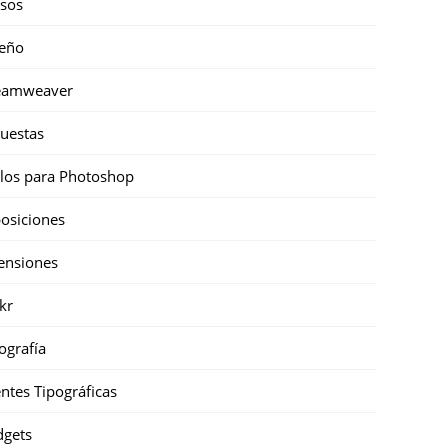
sos
eño
eamweaver
uestas
ilos para Photoshop
osiciones
ensiones
ckr
ografía
ntes Tipográficas
gets