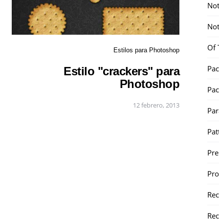
Not
Not
Of 
Estilos para Photoshop
Pac
Estilo "crackers" para
Photoshop
Pac
12 febrero, 2013
Par
Pat
Pr
Pr
Re
Rec