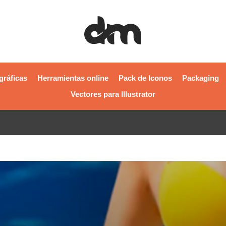
gráficas
Herramientas online
Pack de Iconos
Packaging
Vectores para Illustrator