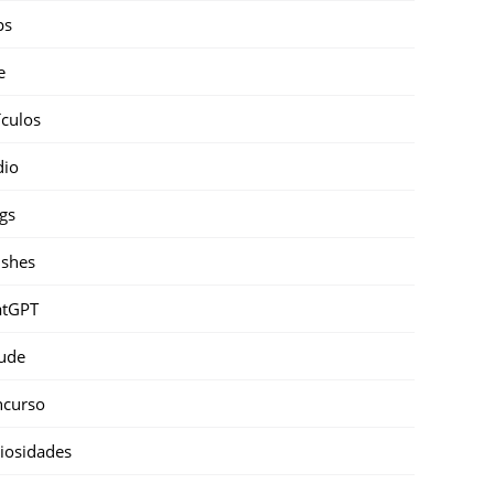
ps
e
ículos
dio
gs
shes
atGPT
ude
ncurso
iosidades