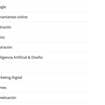
ogle
ramientas online
stración
cios
piración
eligencia Artificial & Diseño
keting Digital
mes
etización