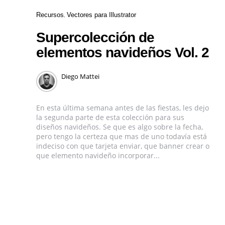
Recursos
Vectores para Illustrator
Supercolección de
elementos navideños Vol. 2
Diego Mattei
En esta última semana antes de las fiestas, les dejo
la segunda parte de esta colección para sus
diseños navideños. Se que es algo sobre la fecha,
pero tengo la certeza que mas de uno todavía está
indeciso con que tarjeta enviar, que banner crear o
que elemento navideño incorporar...