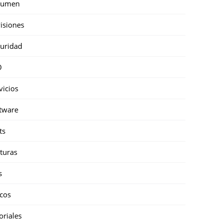
sumen
isiones
uridad
O
vicios
tware
ts
turas
s
cos
oriales