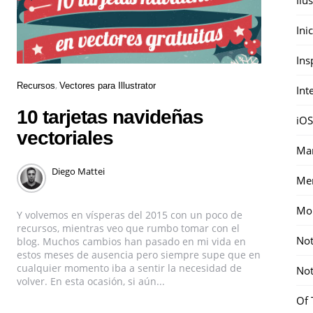
Ini
Ins
Recursos
Vectores para Illustrator
Int
10 tarjetas navideñas
iOS
vectoriales
Mar
Diego Mattei
Me
Mon
Y volvemos en vísperas del 2015 con un poco de
recursos, mientras veo que rumbo tomar con el
Not
blog. Muchos cambios han pasado en mi vida en
estos meses de ausencia pero siempre supe que en
cualquier momento iba a sentir la necesidad de
Not
volver. En esta ocasión, si aún...
Of 