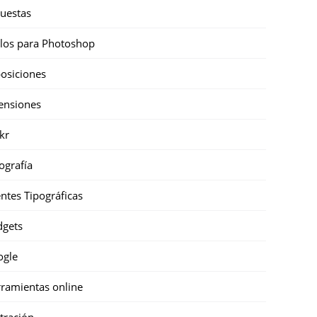
uestas
ilos para Photoshop
osiciones
ensiones
ckr
ografía
ntes Tipográficas
gets
ogle
ramientas online
stración