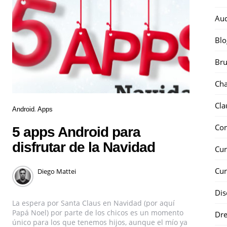
Au
Blo
Bru
Ch
Cla
Android
Apps
Co
5 apps Android para
disfrutar de la Navidad
Cur
Cur
Diego Mattei
Dis
La espera por Santa Claus en Navidad (por aquí
Papá Noel) por parte de los chicos es un momento
Dr
único para los que tenemos hijos, aunque el mío ya