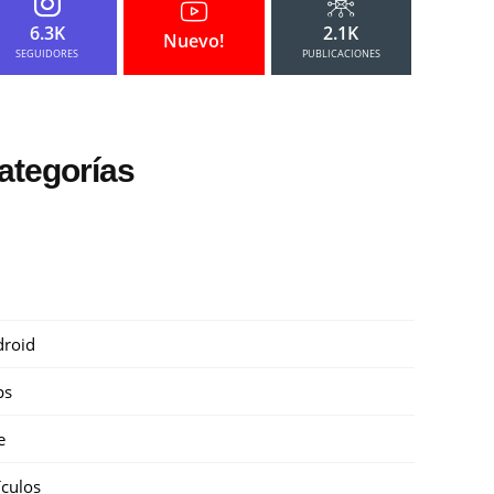
6.3K
2.1K
Nuevo!
SEGUIDORES
PUBLICACIONES
ategorías
roid
ps
e
ículos