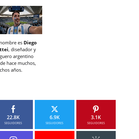
 nombre es
Diego
ttei
, diseñador y
guero argentino
de hace muchos,
hos años.
22.8K
6.9K
3.1K
SEGUIDORES
SEGUIDORES
SEGUIDORES