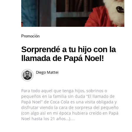
Promoción
Sorprendé a tu hijo con la
llamada de Papá Noel!
Diego Mattei
Para todo aquel que tenga hijos, sobrinos o
pequeños en la familia sin duda “El llamado de
Papá Noel” de Coca Cola es una visita obligada y
disfrutar viendo la cara de sorpresa del pequeño
(con algo así en mi época hubiera creído en Papá
Noel hasta los 21 años…)....