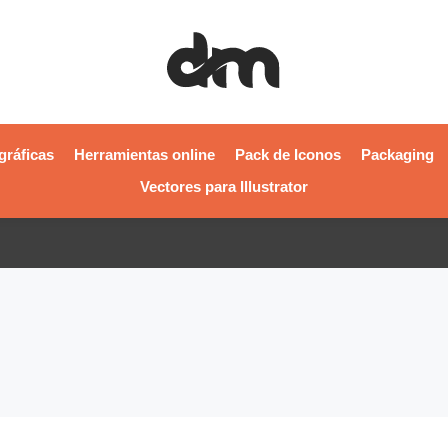
gráficas
Herramientas online
Pack de Iconos
Packaging
Vectores para Illustrator