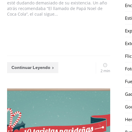
esté dudando demasiado de su existencia. Un año
Enc
atrás recomendaba “El llamado de Papá Noel de
Coca Cola“, el cual sigue...
Est
Exp
Ext
Fli
Continuar Leyendo
Fot
2 min
Fue
Gad
Go
Her
Ilu