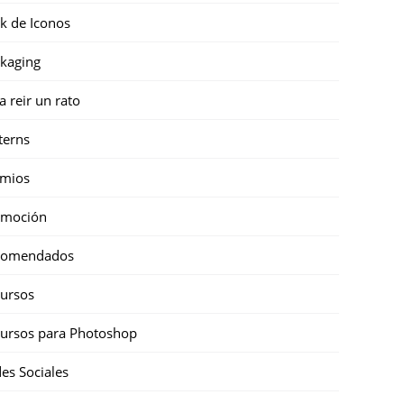
k de Iconos
kaging
a reir un rato
terns
emios
omoción
comendados
ursos
ursos para Photoshop
es Sociales