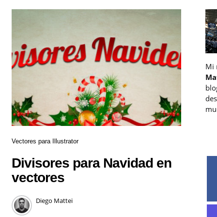
Mi
Ma
blo
des
muc
Vectores para Illustrator
Divisores para Navidad en
vectores
Diego Mattei