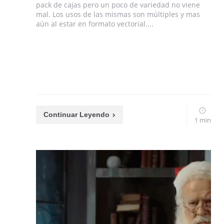
pack de cajas pero un poco de variedad no viene
mal. Los usos de las mismas son múltiples y mas
aún al estar en formato vectorial....
Continuar Leyendo
1 min