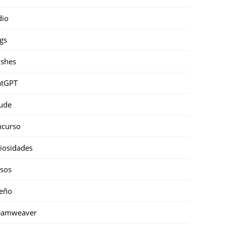
dio
gs
shes
atGPT
ude
ncurso
iosidades
sos
eño
eamweaver