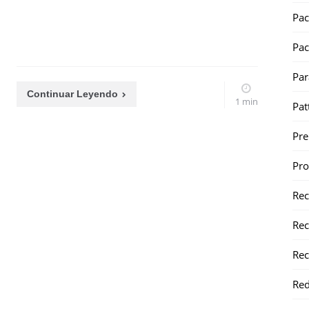
Pac
Pac
Par
Continuar Leyendo
1 min
Pat
Pr
Pr
Re
Rec
Rec
Red