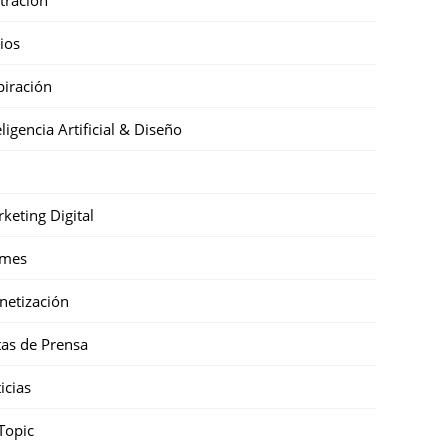
cios
piración
eligencia Artificial & Diseño
keting Digital
mes
etización
as de Prensa
icias
Topic