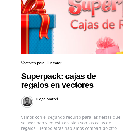
Vectores para Illustrator
Superpack: cajas de
regalos en vectores
Diego Mattei
Vamos con el segundo recurso para las fiestas que
se avecinan y en esta ocasión son las cajas de
regalos. Tiempo atrás habíamos compartido otro