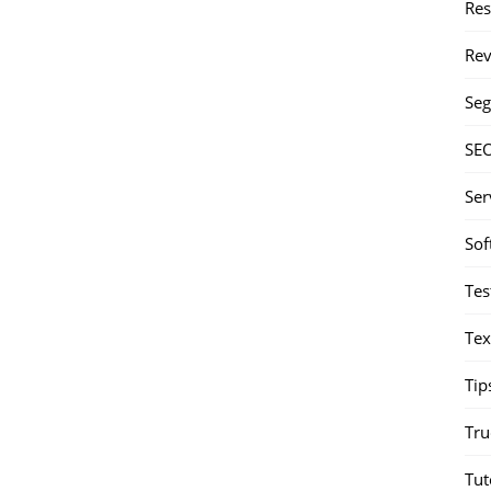
Re
Rev
Seg
SE
Ser
Sof
Tes
Tex
Tip
Tru
Tut