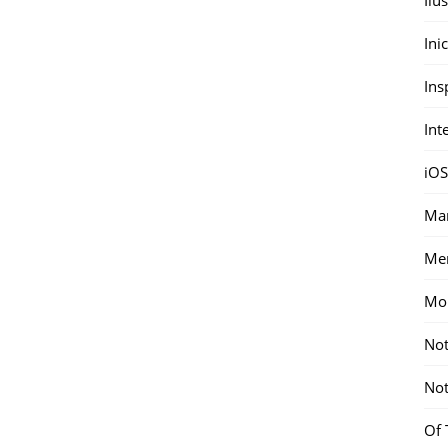
Ini
Ins
Int
iOS
Mar
Me
Mon
Not
Not
Of 