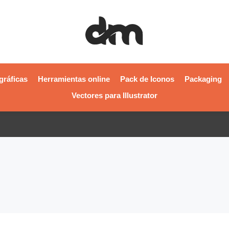
gráficas
Herramientas online
Pack de Iconos
Packaging
Vectores para Illustrator