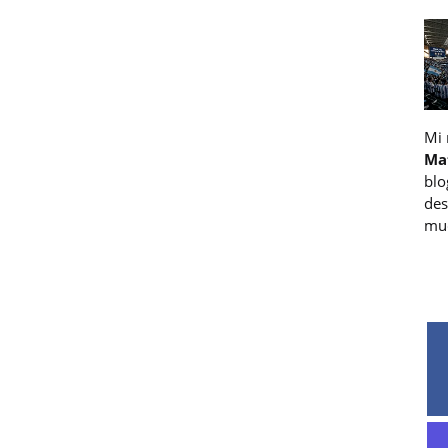
Mi
Ma
blo
des
muc