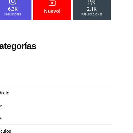
6.3K
2.1K
Nuevo!
SEGUIDORES
PUBLICACIONES
ategorías
roid
ps
e
ículos