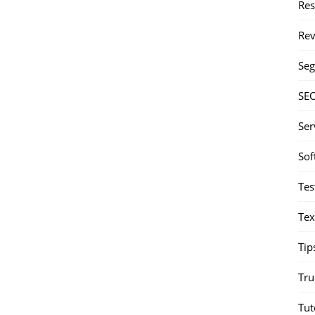
Re
Rev
Seg
SE
Ser
Sof
Tes
Tex
Tip
Tru
Tut