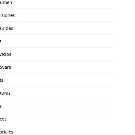
sumen
isiones
uridad
O
vicios
tware
ts
turas
s
cos
oriales