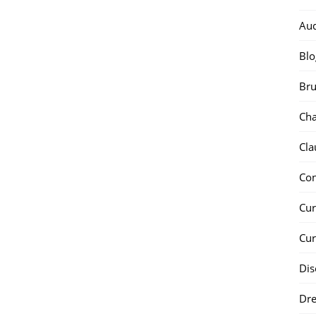
Au
Blo
Bru
Ch
Cla
Co
Cur
Cur
Dis
Dr