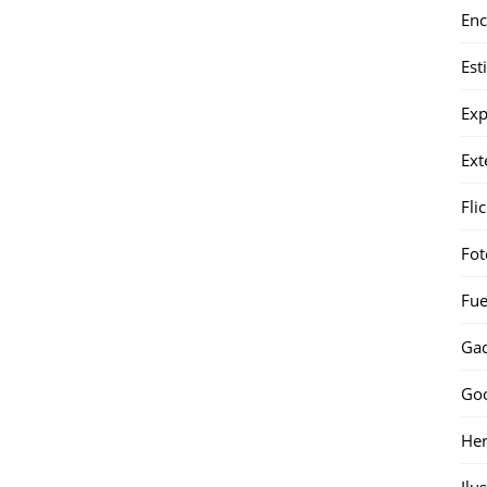
Enc
Est
Exp
Ext
Fli
Fot
Fue
Gad
Go
Her
Ilu