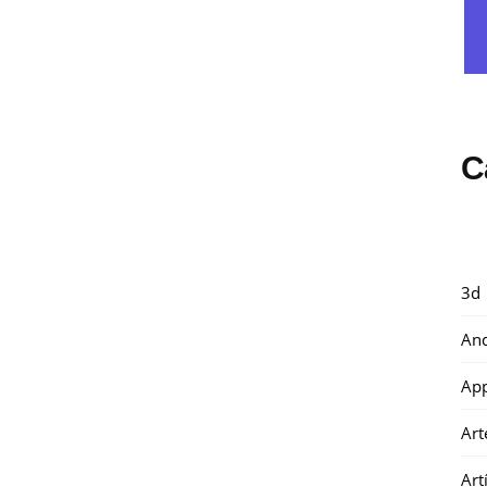
C
3d
And
Ap
Art
Art