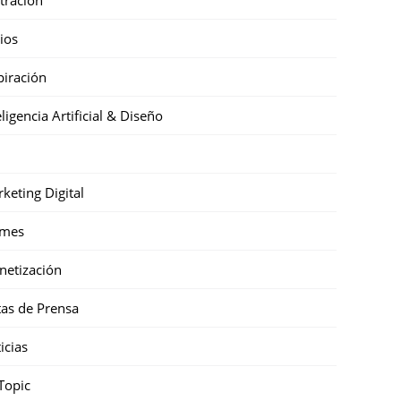
cios
piración
eligencia Artificial & Diseño
keting Digital
mes
etización
as de Prensa
icias
Topic