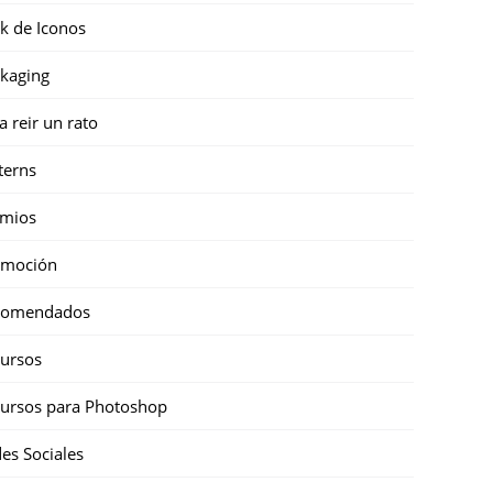
k de Iconos
kaging
a reir un rato
terns
emios
omoción
comendados
ursos
ursos para Photoshop
es Sociales