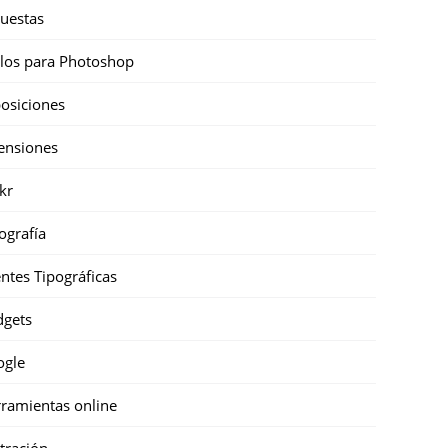
uestas
ilos para Photoshop
osiciones
ensiones
ckr
ografía
ntes Tipográficas
gets
ogle
ramientas online
stración