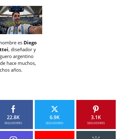
 nombre es
Diego
ttei
, diseñador y
guero argentino
de hace muchos,
hos años.
22.8K
6.9K
3.1K
SEGUIDORES
SEGUIDORES
SEGUIDORES