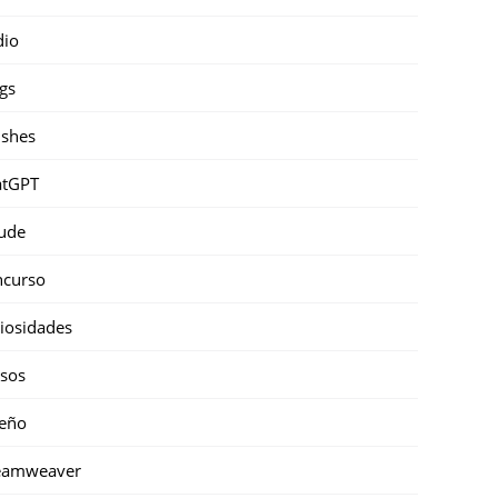
dio
gs
shes
atGPT
ude
ncurso
iosidades
sos
eño
eamweaver