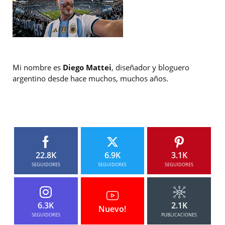
Mi nombre es
Diego Mattei
, diseñador y bloguero
argentino desde hace muchos, muchos años.
22.8K
6.9K
3.1K
SEGUIDORES
SEGUIDORES
SEGUIDORES
6.3K
2.1K
Nuevo!
SEGUIDORES
PUBLICACIONES