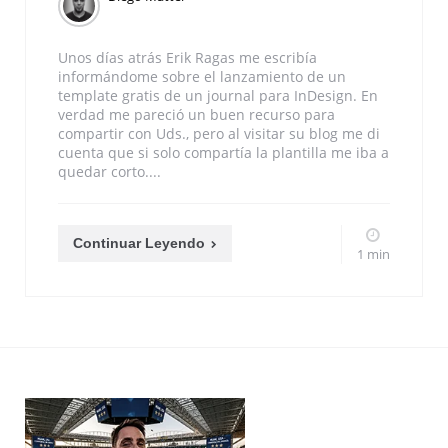
Unos días atrás Erik Ragas me escribía
informándome sobre el lanzamiento de un
template gratis de un journal para InDesign. En
verdad me pareció un buen recurso para
compartir con Uds., pero al visitar su blog me di
cuenta que si solo compartía la plantilla me iba a
quedar corto....
Continuar Leyendo
1 min