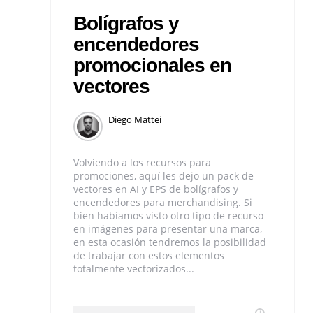
Bolígrafos y
encendedores
promocionales en
vectores
Diego Mattei
Volviendo a los recursos para
promociones, aquí les dejo un pack de
vectores en AI y EPS de bolígrafos y
encendedores para merchandising. Si
bien habíamos visto otro tipo de recurso
en imágenes para presentar una marca,
en esta ocasión tendremos la posibilidad
de trabajar con estos elementos
totalmente vectorizados...