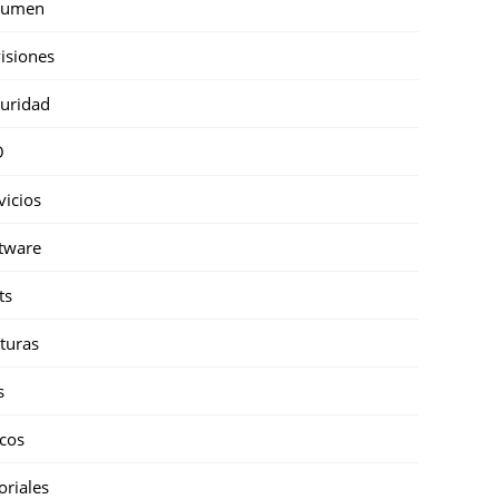
sumen
isiones
uridad
O
vicios
tware
ts
turas
s
cos
oriales