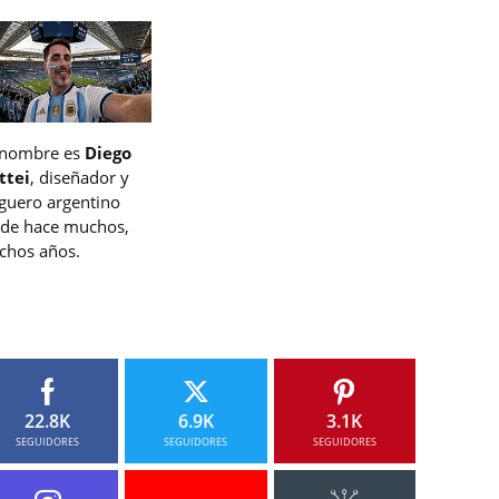
 nombre es
Diego
ttei
, diseñador y
guero argentino
de hace muchos,
hos años.
22.8K
6.9K
3.1K
SEGUIDORES
SEGUIDORES
SEGUIDORES