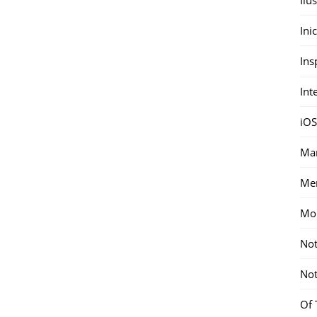
Ini
Ins
Int
iOS
Mar
Me
Mon
Not
Not
Of 