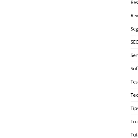
Re
Rev
Seg
SE
Ser
Sof
Tes
Tex
Tip
Tru
Tut