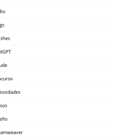
dio
gs
shes
atGPT
ude
ncurso
iosidades
sos
eño
eamweaver