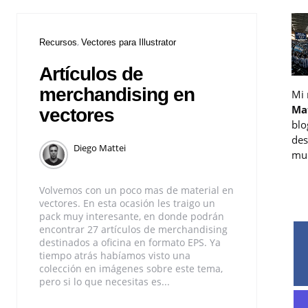
Recursos
Vectores para Illustrator
Artículos de
merchandising en
Mi
Ma
vectores
blo
des
Diego Mattei
muc
Volvemos con un poco mas de material en
vectores. En esta ocasión les traigo un
pack muy interesante, en donde podrán
encontrar 27 artículos de merchandising
destinados a oficina en formato EPS. Ya
tiempo atrás habíamos visto una
colección en imágenes sobre este tema,
pero si lo que necesitas es...