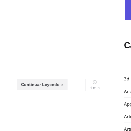
C
3d
Continuar Leyendo
1 min
And
Ap
Art
Art