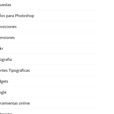
uestas
ilos para Photoshop
osiciones
ensiones
ckr
ografía
ntes Tipográficas
gets
ogle
ramientas online
stración