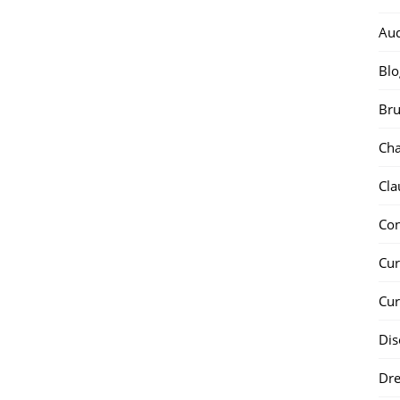
Au
Blo
Bru
Ch
Cla
Co
Cur
Cur
Dis
Dr