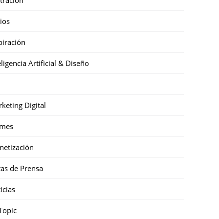
cios
piración
eligencia Artificial & Diseño
keting Digital
mes
etización
as de Prensa
icias
Topic