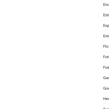
Enc
Est
Exp
Ext
Fli
Fot
Fue
Gad
Go
Her
Ilu