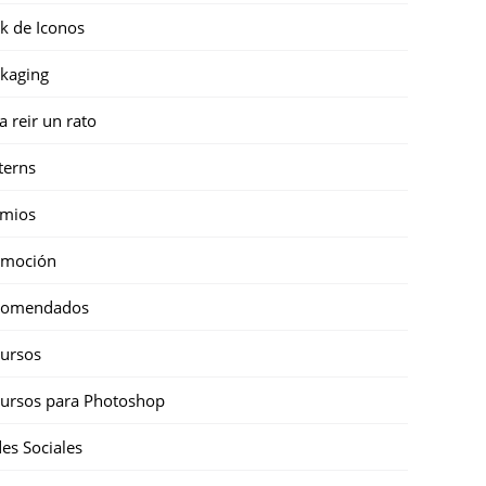
k de Iconos
kaging
a reir un rato
terns
emios
omoción
comendados
ursos
ursos para Photoshop
es Sociales