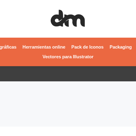
gráficas
Herramientas online
Pack de Iconos
Packaging
Vectores para Illustrator