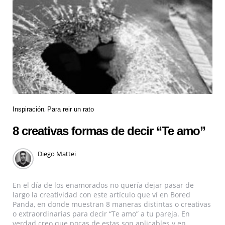
Inspiración
Para reir un rato
8 creativas formas de decir “Te amo”
Diego Mattei
En el día de los enamorados no quería dejar pasar de
largo la creatividad con este artículo que ví en Bored
Panda, en donde muestran 8 maneras distintas o creativas
o extraordinarias para decir “Te amo” a tu pareja. En
verdad creo que pocas de estas son aplicables y en...