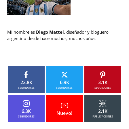
Mi nombre es
Diego Mattei
, diseñador y bloguero
argentino desde hace muchos, muchos años.
22.8K
6.9K
3.1K
SEGUIDORES
SEGUIDORES
SEGUIDORES
6.3K
2.1K
Nuevo!
SEGUIDORES
PUBLICACIONES