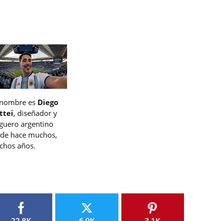
 nombre es
Diego
ttei
, diseñador y
guero argentino
de hace muchos,
hos años.
22.8K
6.9K
3.1K