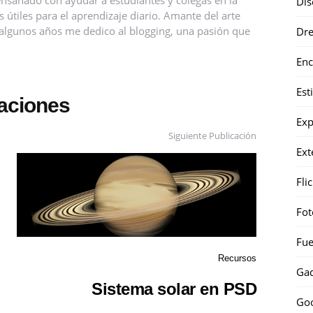
Dis
útiles para el aprendizaje diario. Amante del arte
ce algunos años me dedico al blogging, una pasión que
Dr
Enc
Est
caciones
Exp
Siguiente Publicación
Ext
Fli
Fot
Fue
Recursos
Gad
Sistema solar en PSD
Go