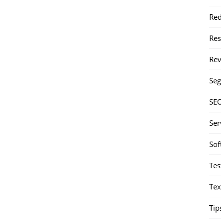
Red
Re
Rev
Seg
SE
Ser
Sof
Tes
Tex
Tip