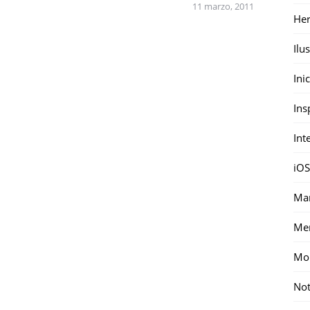
11 marzo, 2011
Her
Ilu
Ini
Ins
Int
iOS
Mar
Me
Mon
Not