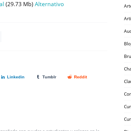
al
(29.73 Mb)
Alternativo
Art
Art
Au
Blo
Bru
Ch
Linkedin
Tumblr
Reddit
Cla
Co
Cur
Cur
nsañado con ayudar a estudiantes y colegas en la