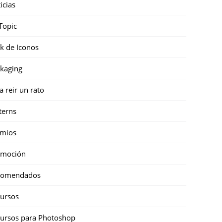
icias
Topic
k de Iconos
kaging
a reir un rato
terns
emios
omoción
comendados
ursos
ursos para Photoshop