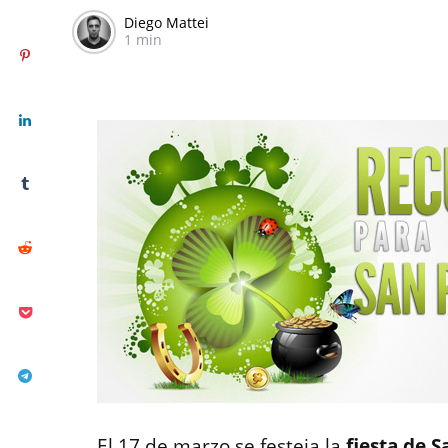
Diego Mattei
1 min
El 17 de marzo se festeja la
fiesta de S