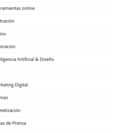
ramientas online
stración
cios
piración
eligencia Artificial & Diseño
keting Digital
mes
etización
as de Prensa