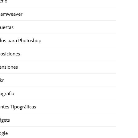
eño
eamweaver
uestas
ilos para Photoshop
osiciones
ensiones
ckr
ografía
ntes Tipográficas
gets
ogle