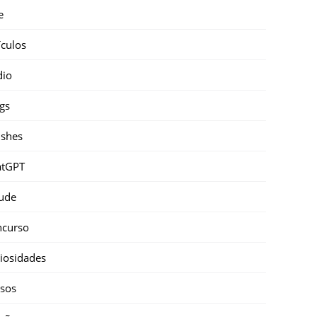
e
ículos
dio
gs
shes
atGPT
ude
ncurso
iosidades
sos