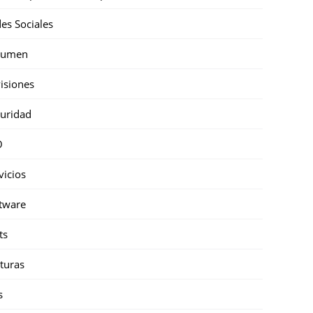
es Sociales
sumen
isiones
uridad
O
vicios
tware
ts
turas
s