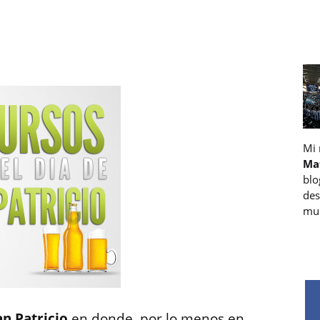
Mi
Ma
blo
des
muc
an Patricio
en donde, por lo menos en