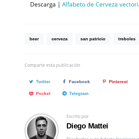
Descarga |
Alfabeto de Cerveza vectori
beer
cerveza
san patricio
treboles
Comparte
esta publicación
Twitter
Facebook
Pinterest
Pocket
Telegram
Escrito por
Diego Mattei
Diseñador autodidacta freelance e