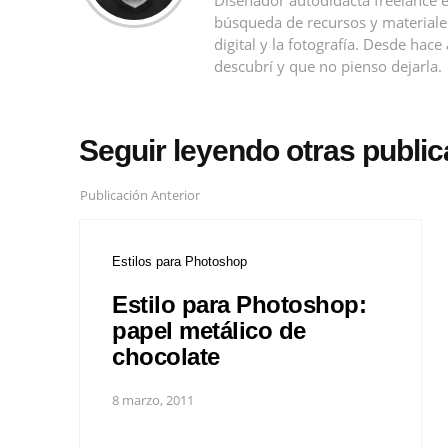
búsqueda de recursos y materiales 
digital y la fotografía. Desde ha
descubrí y que no pienso dejarla.
Seguir leyendo otras publi
Publicación Anterior
Estilos para Photoshop
Estilo para Photoshop:
papel metálico de
chocolate
8 marzo, 2011