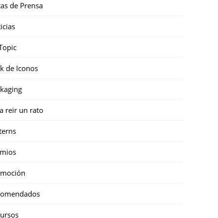
as de Prensa
icias
Topic
k de Iconos
kaging
a reir un rato
terns
emios
omoción
comendados
ursos