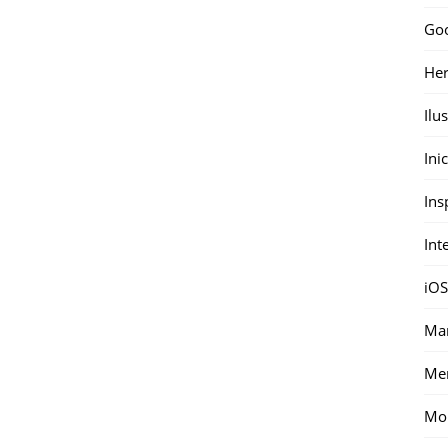
Go
Her
Ilu
Ini
Ins
Int
iOS
Mar
Me
Mon