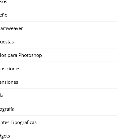
sos
eño
eamweaver
uestas
ilos para Photoshop
osiciones
ensiones
ckr
ografía
ntes Tipográficas
gets