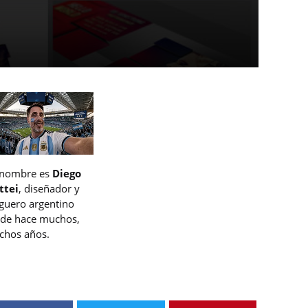
 nombre es
Diego
ttei
, diseñador y
guero argentino
de hace muchos,
hos años.