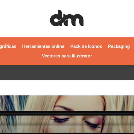
gráficas
Herramientas online
Pack de Iconos
Packaging
Vectores para Illustrator