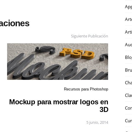
Ap
Art
caciones
Art
Siguiente Publicación
Au
Blo
Bru
Ch
Recursos para Photoshop
Cla
Mockup para mostrar logos en
Co
3D
Cur
5 junio, 2014