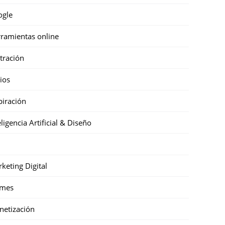
ogle
ramientas online
stración
cios
piración
eligencia Artificial & Diseño
keting Digital
mes
etización