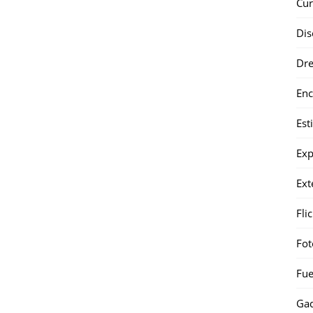
Cur
Dis
Dr
Enc
Est
Exp
Ext
Fli
Fot
Fue
Gad