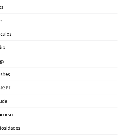
ps
e
ículos
dio
gs
shes
atGPT
ude
ncurso
iosidades