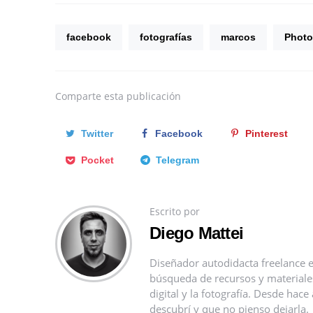
facebook
fotografías
marcos
Phot
Comparte
esta publicación
Twitter
Facebook
Pinterest
Pocket
Telegram
Escrito por
Diego Mattei
Diseñador autodidacta freelance e
búsqueda de recursos y materiales 
digital y la fotografía. Desde ha
descubrí y que no pienso dejarla.