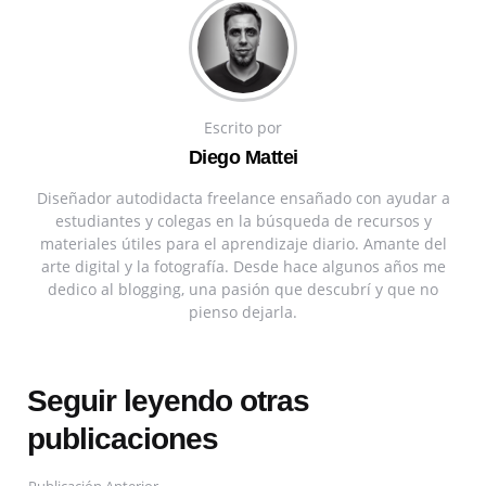
Escrito por
Diego Mattei
Diseñador autodidacta freelance ensañado con ayudar a
estudiantes y colegas en la búsqueda de recursos y
materiales útiles para el aprendizaje diario. Amante del
arte digital y la fotografía. Desde hace algunos años me
dedico al blogging, una pasión que descubrí y que no
pienso dejarla.
Seguir leyendo otras
publicaciones