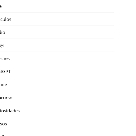
e
ículos
dio
gs
shes
atGPT
ude
ncurso
iosidades
sos