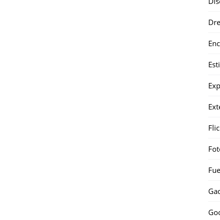
Dis
Dr
Enc
Est
Exp
Ext
Fli
Fot
Fue
Gad
Go