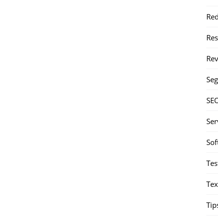
Red
Re
Rev
Seg
SE
Ser
Sof
Tes
Tex
Tip