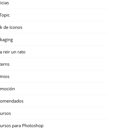
icias
Topic
k de Iconos
kaging
a reir un rato
terns
emios
omoción
comendados
ursos
ursos para Photoshop