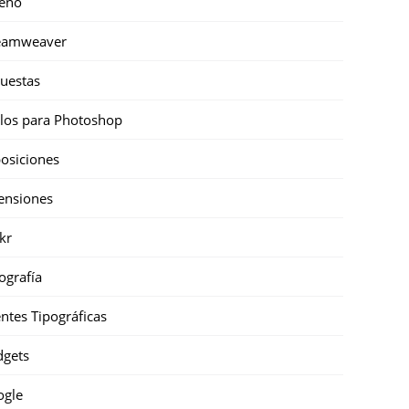
eño
eamweaver
uestas
ilos para Photoshop
osiciones
ensiones
ckr
ografía
ntes Tipográficas
gets
ogle