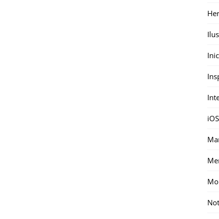
Her
Ilu
Ini
Ins
Int
iOS
Mar
Me
Mon
Not