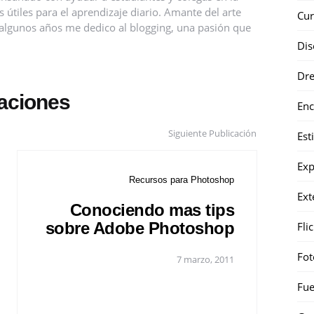
útiles para el aprendizaje diario. Amante del arte
Cur
ce algunos años me dedico al blogging, una pasión que
Dis
Dr
caciones
Enc
Siguiente Publicación
Est
Exp
Recursos para Photoshop
Ext
Conociendo mas tips
sobre Adobe Photoshop
Fli
Fot
7 marzo, 2011
Fue