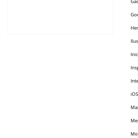
Gad
Go
Her
Ilu
Ini
Ins
Int
iOS
Mar
Me
Mon