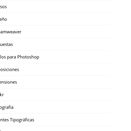
sos
eño
eamweaver
uestas
ilos para Photoshop
osiciones
ensiones
ckr
ografía
ntes Tipográficas