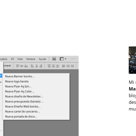
Mi
Ma
blo
des
muc