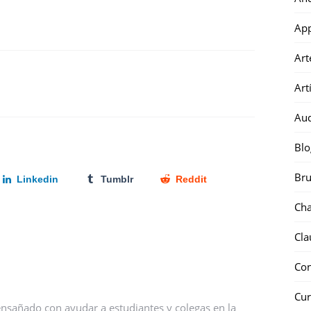
Ap
Art
Art
Au
Blo
Bru
Linkedin
Tumblr
Reddit
Ch
Cla
Co
Cur
nsañado con ayudar a estudiantes y colegas en la