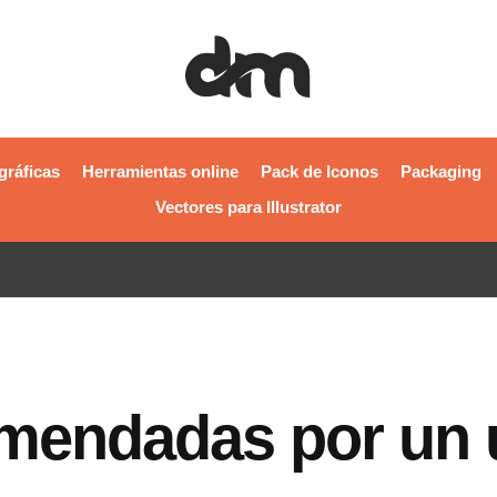
gráficas
Herramientas online
Pack de Iconos
Packaging
Vectores para Illustrator
mendadas por un u