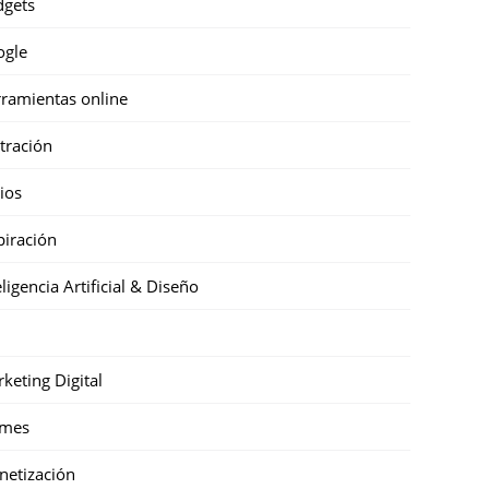
gets
ogle
ramientas online
stración
cios
piración
eligencia Artificial & Diseño
keting Digital
mes
etización