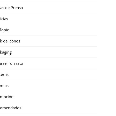
as de Prensa
icias
Topic
k de Iconos
kaging
a reir un rato
terns
emios
omoción
comendados