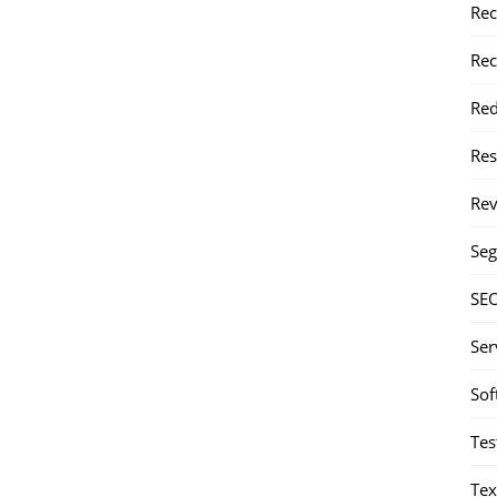
Rec
Rec
Red
Re
Rev
Seg
SE
Ser
Sof
Tes
Tex