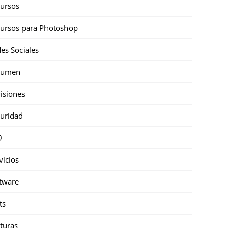
ursos
ursos para Photoshop
es Sociales
sumen
isiones
uridad
O
vicios
tware
ts
turas