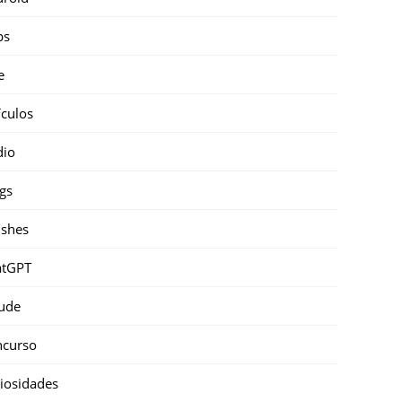
ps
e
ículos
dio
gs
shes
atGPT
ude
ncurso
iosidades