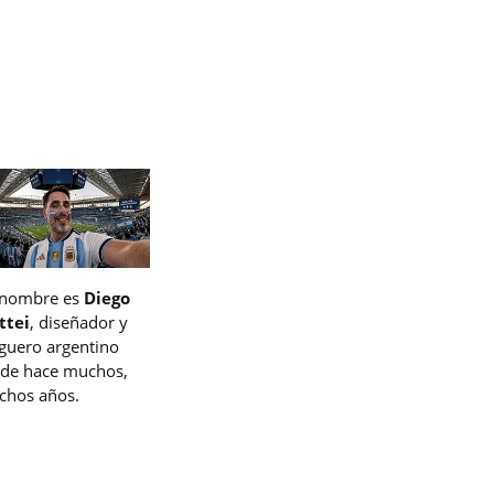
 nombre es
Diego
ttei
, diseñador y
guero argentino
de hace muchos,
hos años.