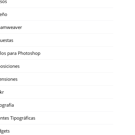
sos
eño
eamweaver
uestas
ilos para Photoshop
osiciones
ensiones
ckr
ografía
ntes Tipográficas
gets