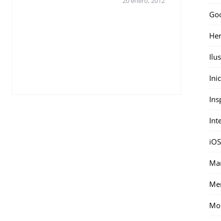
20 enero, 2012
Go
Her
Ilu
Ini
Ins
Int
iOS
Mar
Me
Mon