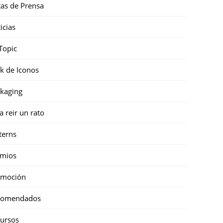
as de Prensa
icias
Topic
k de Iconos
kaging
a reir un rato
terns
emios
omoción
comendados
ursos