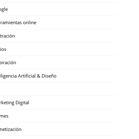
ogle
ramientas online
stración
cios
piración
eligencia Artificial & Diseño
keting Digital
mes
etización