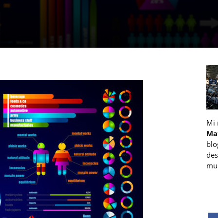
Mi
Ma
blo
des
muc