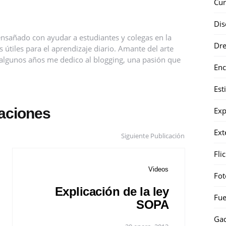
Cur
Dis
nsañado con ayudar a estudiantes y colegas en la
Dr
útiles para el aprendizaje diario. Amante del arte
ce algunos años me dedico al blogging, una pasión que
Enc
Est
caciones
Exp
Ext
Siguiente Publicación
Fli
Videos
Fot
Explicación de la ley
Fue
SOPA
Gad