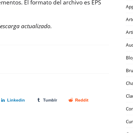
ementos. El formato del archivo es EPS
Ap
Art
descarga actualizado.
Art
Au
Blo
Bru
Ch
Cla
Linkedin
Tumblr
Reddit
Co
Cur