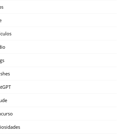
ps
e
ículos
dio
gs
shes
atGPT
ude
ncurso
iosidades