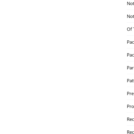
Not
Not
Of 
Pac
Pac
Par
Pat
Pr
Pr
Re
Rec