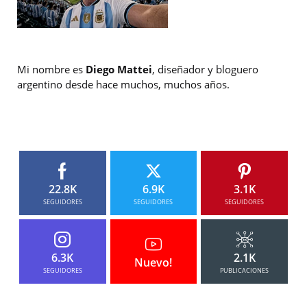
Mi nombre es
Diego Mattei
, diseñador y bloguero
argentino desde hace muchos, muchos años.
22.8K
6.9K
3.1K
SEGUIDORES
SEGUIDORES
SEGUIDORES
6.3K
2.1K
Nuevo!
SEGUIDORES
PUBLICACIONES