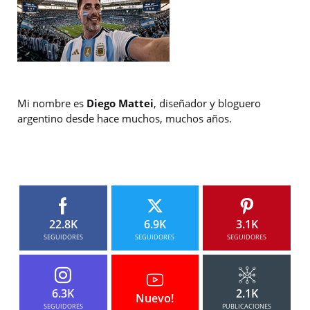
Mi nombre es
Diego Mattei
, diseñador y bloguero
argentino desde hace muchos, muchos años.
22.8K
6.9K
3.1K
SEGUIDORES
SEGUIDORES
SEGUIDORES
6.3K
2.1K
Nuevo!
SEGUIDORES
PUBLICACIONES