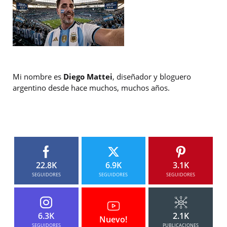
Mi nombre es
Diego Mattei
, diseñador y bloguero
argentino desde hace muchos, muchos años.
22.8K
6.9K
3.1K
SEGUIDORES
SEGUIDORES
SEGUIDORES
6.3K
2.1K
Nuevo!
SEGUIDORES
PUBLICACIONES