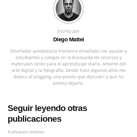
Escrito por
Diego Mattei
Diseñador autodidacta freelance ensañado con ayudar a
estudiantes y colegas en la búsqueda de recursos y
materiales útiles para el aprendizaje diario. Amante del
arte digital y la fotografía. Desde hace algunos años me
dedico al blogging, una pasión que descubrí y que no
pienso dejarla.
Seguir leyendo otras
publicaciones
Publicación Anterior