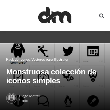
Pack de Iconos
Vectores para Illustrator
Monstruosa colección de
iconos simples
Diego Mattei
1 min