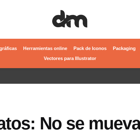
gráficas
Herramientas online
Pack de Iconos
Packaging
Vectores para Illustrator
ratos: No se muev