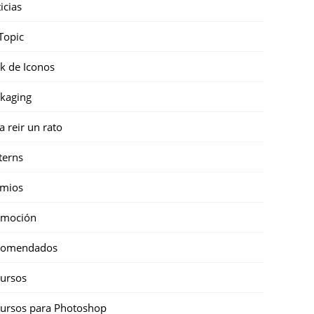
icias
Topic
k de Iconos
kaging
a reir un rato
terns
emios
omoción
comendados
ursos
ursos para Photoshop