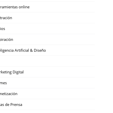
ramientas online
stración
cios
piración
eligencia Artificial & Diseño
keting Digital
mes
etización
as de Prensa