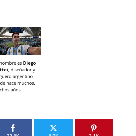
 nombre es
Diego
ttei
, diseñador y
guero argentino
de hace muchos,
hos años.
22.8K
6.9K
3.1K