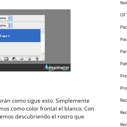
Not
Of 
Pac
Pac
Par
Pat
Pr
Pr
sabrán como sigue esto. Simplemente
Re
os como color frontal el blanco. Con
Rec
remos descubriendo el rostro que
Rec