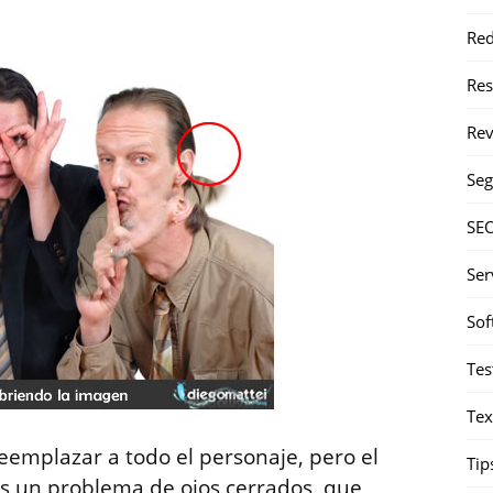
Red
Re
Rev
Seg
SE
Ser
Sof
Tes
Tex
reemplazar a todo el personaje, pero el
Tip
es un problema de ojos cerrados, que