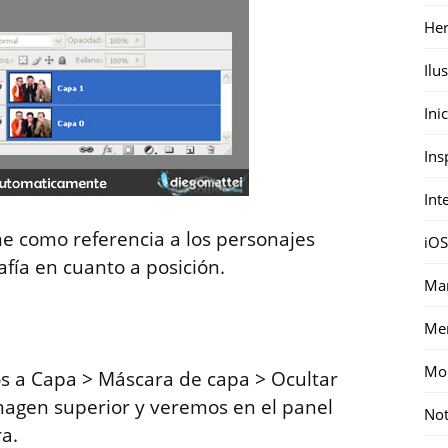
Her
Ilu
Ini
Ins
Int
e como referencia a los personajes
iOS
rafía en cuanto a posición.
Mar
Me
Mon
s a Capa > Máscara de capa > Ocultar
magen superior y veremos en el panel
Not
a.