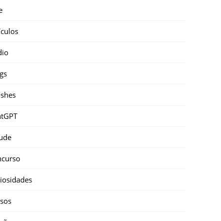
e
ículos
dio
gs
shes
atGPT
ude
ncurso
iosidades
sos