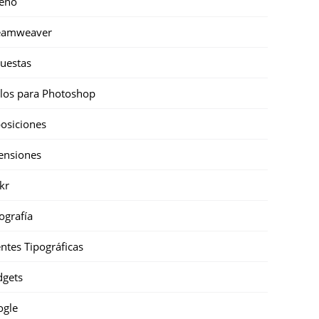
eño
eamweaver
uestas
ilos para Photoshop
osiciones
ensiones
ckr
ografía
ntes Tipográficas
gets
ogle