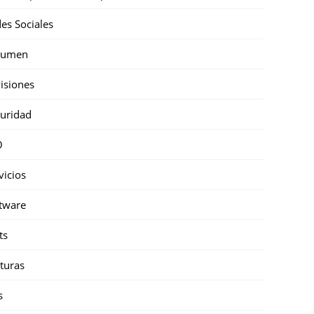
es Sociales
sumen
isiones
uridad
O
vicios
tware
ts
turas
s