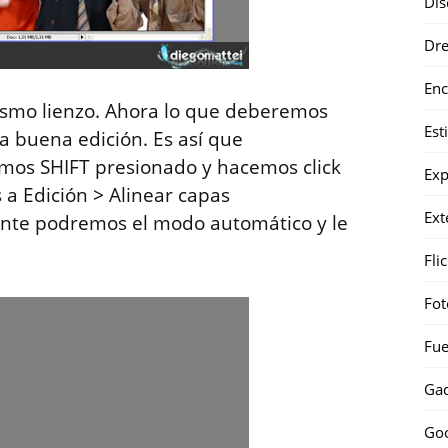
Dis
Dr
Enc
smo lienzo. Ahora lo que deberemos
Est
na buena edición. Es así que
mos SHIFT presionado y hacemos click
Exp
a Edición > Alinear capas
Ext
ente podremos el modo automático y le
Fli
Fot
Fue
Gad
Go