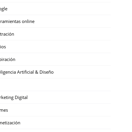
ogle
ramientas online
stración
cios
piración
eligencia Artificial & Diseño
keting Digital
mes
etización