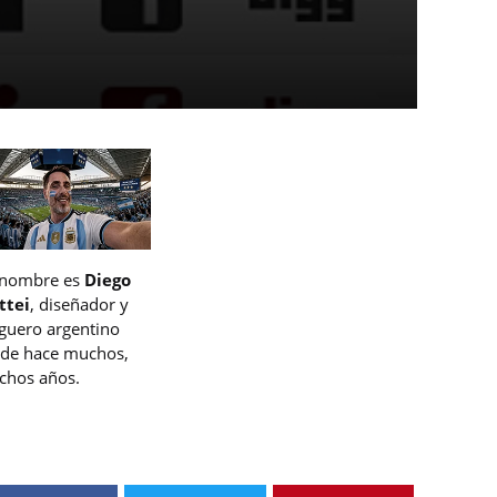
 nombre es
Diego
ttei
, diseñador y
guero argentino
de hace muchos,
hos años.