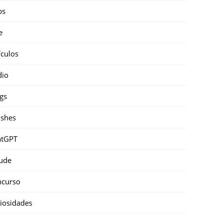
ps
e
ículos
dio
gs
shes
atGPT
ude
ncurso
iosidades