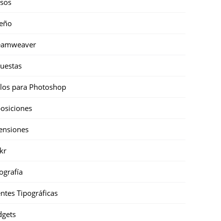
sos
eño
eamweaver
uestas
ilos para Photoshop
osiciones
ensiones
ckr
ografía
ntes Tipográficas
gets