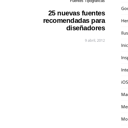
Fuentes Tipográficas
Go
25 nuevas fuentes
recomendadas para
Her
diseñadores
Ilu
9 abril, 2012
Ini
Ins
Int
iOS
Mar
Me
Mon