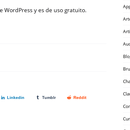
Ap
de WordPress y es de uso gratuito.
Art
Art
Au
Blo
Bru
Ch
Cla
Linkedin
Tumblr
Reddit
Co
Cur