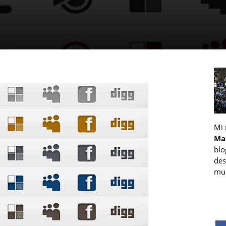
Mi
Ma
blo
des
muc