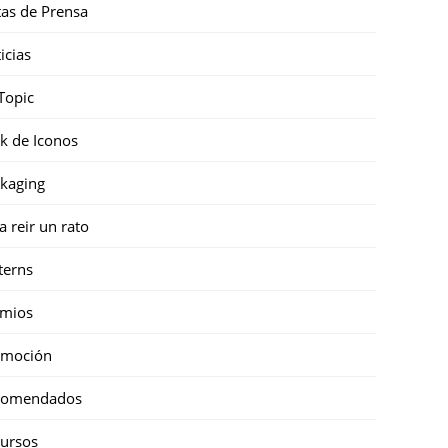
as de Prensa
icias
Topic
k de Iconos
kaging
a reir un rato
terns
emios
omoción
comendados
ursos