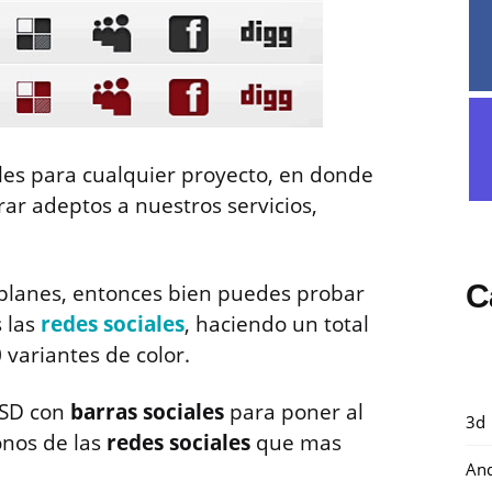
les para cualquier proyecto, en donde
rar adeptos a nuestros servicios,
C
 planes, entonces bien puedes probar
s las
redes sociales
, haciendo un total
0 variantes de color.
PSD con
barras sociales
para poner al
3d
conos de las
redes sociales
que mas
And