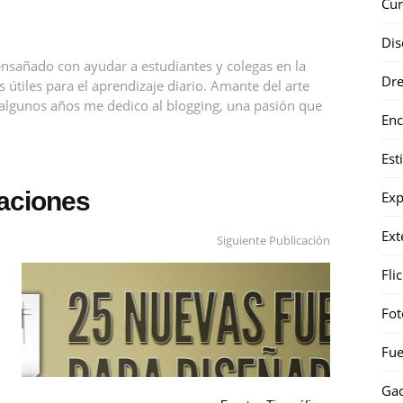
Cur
Dis
nsañado con ayudar a estudiantes y colegas en la
Dr
útiles para el aprendizaje diario. Amante del arte
ce algunos años me dedico al blogging, una pasión que
Enc
Est
caciones
Exp
Ext
Siguiente Publicación
Fli
Fot
Fue
Gad