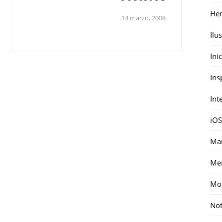
Her
14 marzo, 2008
Ilu
Ini
Ins
Int
iOS
Mar
Me
Mon
Not