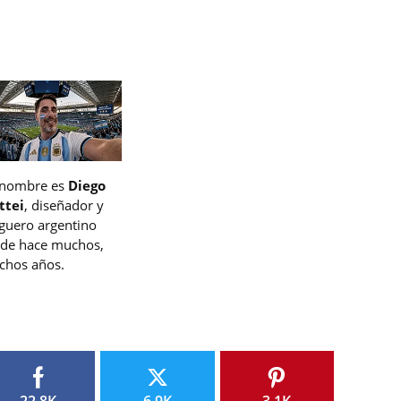
 nombre es
Diego
ttei
, diseñador y
guero argentino
de hace muchos,
hos años.
22.8K
6.9K
3.1K