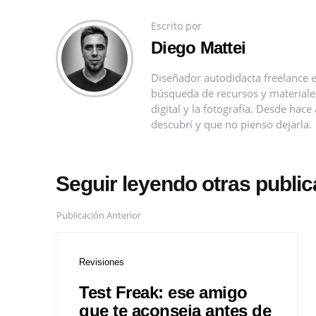
Escrito por
Diego Mattei
Diseñador autodidacta freelance e
búsqueda de recursos y materiales 
digital y la fotografía. Desde ha
descubrí y que no pienso dejarla.
Seguir leyendo otras publi
Publicación Anterior
Revisiones
Test Freak: ese amigo
que te aconseja antes de