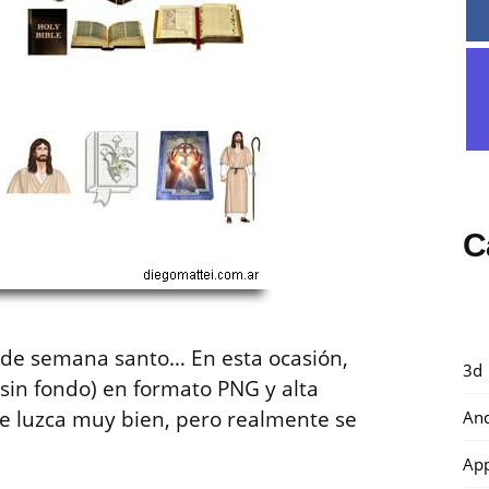
C
n de semana santo… En esta ocasión,
3d
sin fondo) en formato PNG y alta
se luzca muy bien, pero realmente se
And
Ap