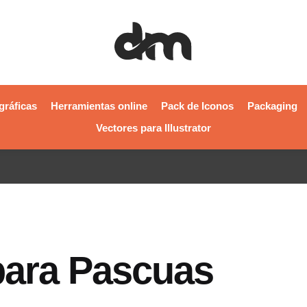
gráficas
Herramientas online
Pack de Iconos
Packaging
Vectores para Illustrator
para Pascuas