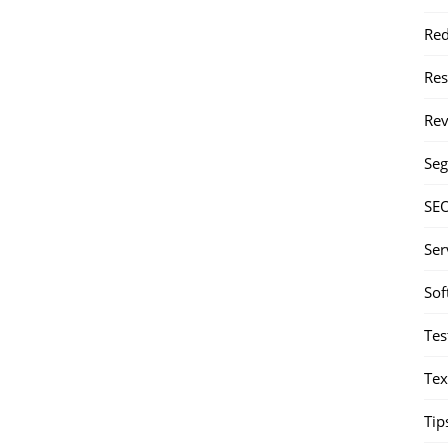
Red
Re
Rev
Seg
SE
Ser
Sof
Tes
Tex
Tip