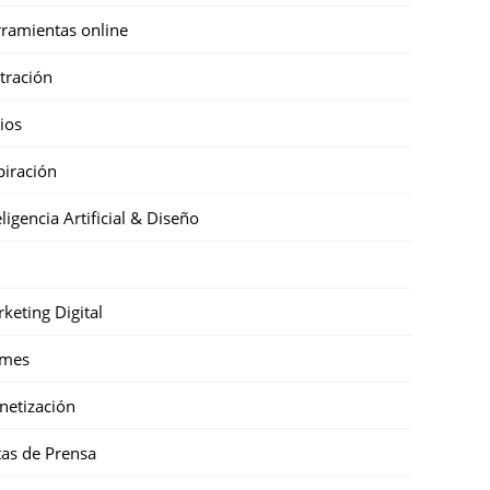
ramientas online
stración
cios
piración
eligencia Artificial & Diseño
keting Digital
mes
etización
as de Prensa