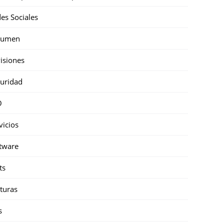
es Sociales
sumen
isiones
uridad
O
vicios
tware
ts
turas
s