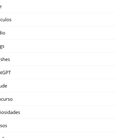
e
ículos
dio
gs
shes
atGPT
ude
ncurso
iosidades
sos