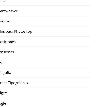
eño
eamweaver
uestas
ilos para Photoshop
osiciones
ensiones
ckr
ografía
ntes Tipográficas
gets
ogle