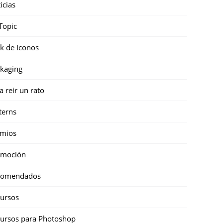
icias
Topic
k de Iconos
kaging
a reir un rato
terns
emios
omoción
comendados
ursos
ursos para Photoshop