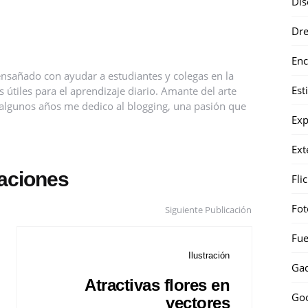
Dis
Dr
Enc
nsañado con ayudar a estudiantes y colegas en la
Est
útiles para el aprendizaje diario. Amante del arte
ce algunos años me dedico al blogging, una pasión que
Exp
Ext
caciones
Fli
Fot
Siguiente Publicación
Fue
Ilustración
Gad
Atractivas flores en
Go
vectores