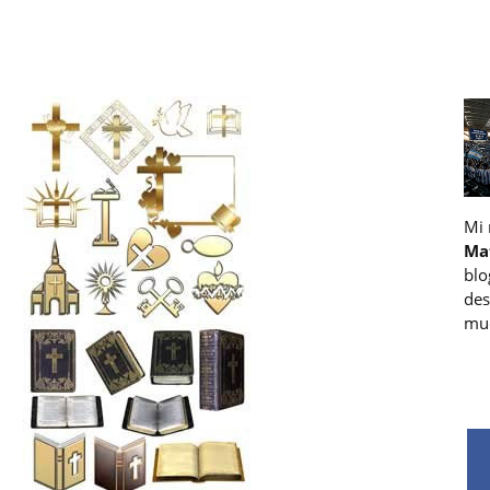
Mi
Ma
blo
des
muc