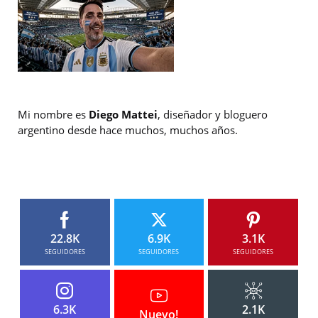
Mi nombre es
Diego Mattei
, diseñador y bloguero
argentino desde hace muchos, muchos años.
22.8K
6.9K
3.1K
SEGUIDORES
SEGUIDORES
SEGUIDORES
6.3K
2.1K
Nuevo!