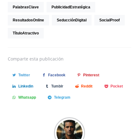
PalabrasClave
PublicidadEstratégica
ResultadosOnline
SeducciónDigital
SocialProof
TítuloAtractivo
Comparte
esta publicación
Twitter
Facebook
Pinterest
Linkedin
Tumblr
Reddit
Pocket
Whatsapp
Telegram