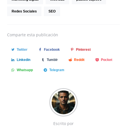
Redes Sociales
SEO
Comparte
esta publicación
Twitter
Facebook
Pinterest
Linkedin
Tumblr
Reddit
Pocket
Whatsapp
Telegram
Escrito por