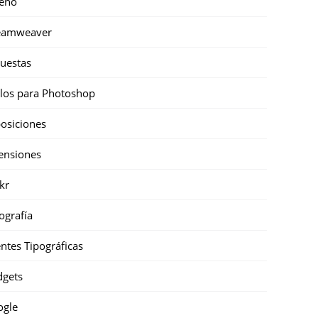
eño
eamweaver
uestas
ilos para Photoshop
osiciones
ensiones
ckr
ografía
ntes Tipográficas
gets
ogle