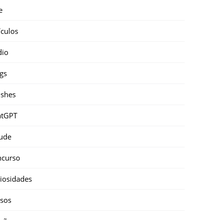
e
ículos
dio
gs
shes
atGPT
ude
ncurso
iosidades
sos