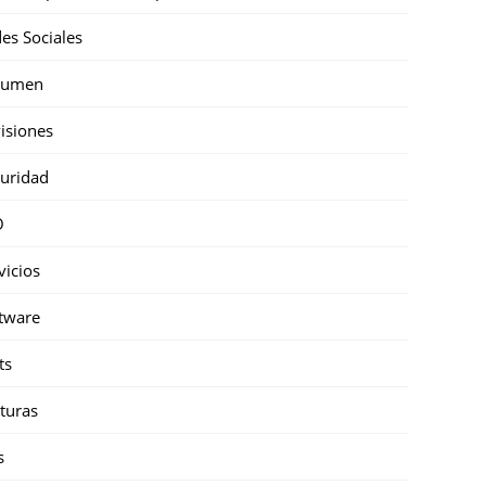
es Sociales
sumen
isiones
uridad
O
vicios
tware
ts
turas
s