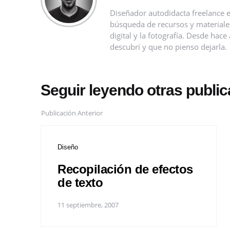
Diseñador autodidacta freelance e
búsqueda de recursos y materiales 
digital y la fotografía. Desde ha
descubrí y que no pienso dejarla.
Seguir leyendo otras publi
Publicación Anterior
Diseño
Recopilación de efectos
de texto
11 septiembre, 2007