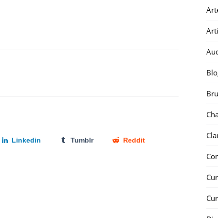
Art
Art
Au
Blo
Bru
Ch
Cla
Linkedin
Tumblr
Reddit
Co
Cur
Cur