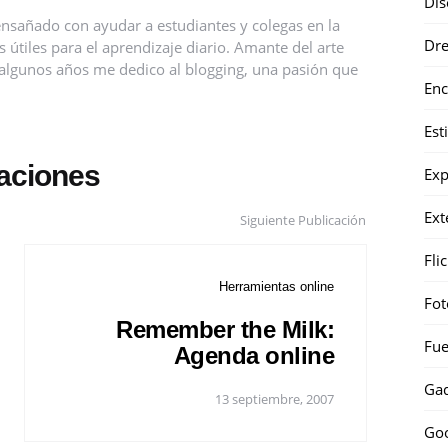
Dis
nsañado con ayudar a estudiantes y colegas en la
Dr
útiles para el aprendizaje diario. Amante del arte
ce algunos años me dedico al blogging, una pasión que
Enc
Est
caciones
Exp
Ext
Siguiente Publicación
Fli
Herramientas online
Fot
Remember the Milk:
Fue
Agenda online
Gad
13 septiembre, 2007
Go