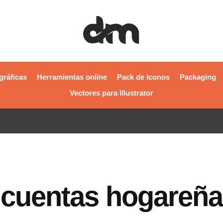
gráficas
Herramientas online
Pack de Iconos
Packaging
Vectores para Illustrator
u cuentas hogareñ