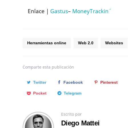
Enlace |
Gastus
–
MoneyTrackin´
Herramientas online
Web 2.0
Websites
Comparte
esta publicación
Twitter
Facebook
Pinterest
Pocket
Telegram
Escrito por
Diego Mattei