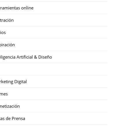
ramientas online
stración
cios
piración
eligencia Artificial & Diseño
keting Digital
mes
etización
as de Prensa