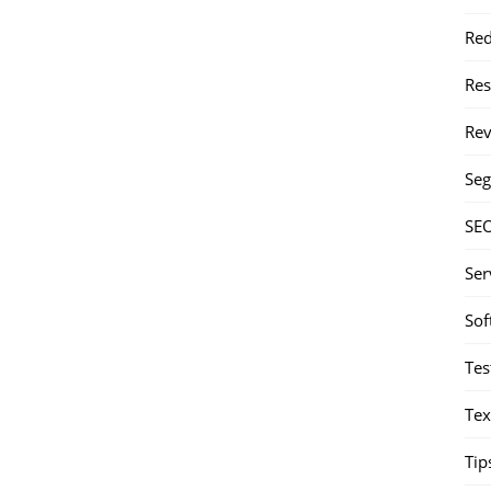
Red
Re
Rev
Seg
SE
Ser
Sof
Tes
Tex
Tip