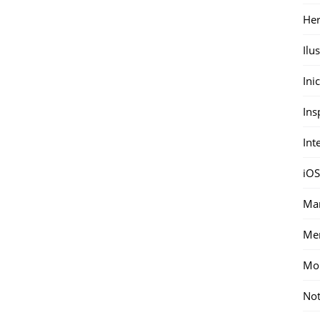
Her
Ilu
Ini
Ins
Int
iOS
Mar
Me
Mon
Not