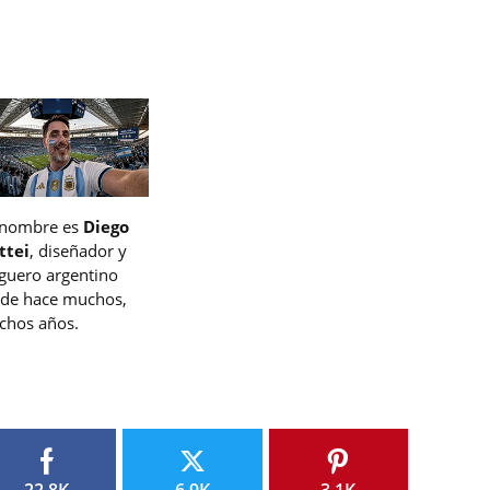
 nombre es
Diego
ttei
, diseñador y
guero argentino
de hace muchos,
hos años.
22.8K
6.9K
3.1K