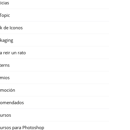
icias
Topic
k de Iconos
kaging
a reir un rato
terns
emios
omoción
comendados
ursos
ursos para Photoshop