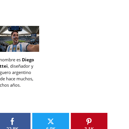
 nombre es
Diego
ttei
, diseñador y
guero argentino
de hace muchos,
hos años.
22.8K
6.9K
3.1K