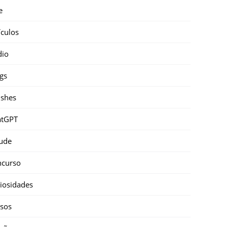
e
ículos
dio
gs
shes
atGPT
ude
ncurso
iosidades
sos