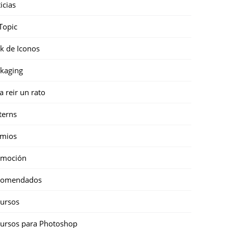
icias
Topic
k de Iconos
kaging
a reir un rato
terns
emios
omoción
comendados
ursos
ursos para Photoshop