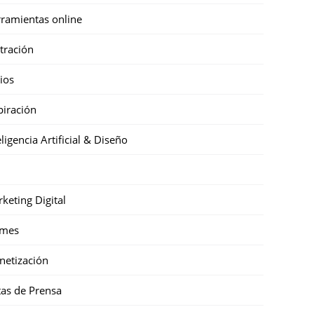
ramientas online
stración
cios
piración
eligencia Artificial & Diseño
keting Digital
mes
etización
as de Prensa