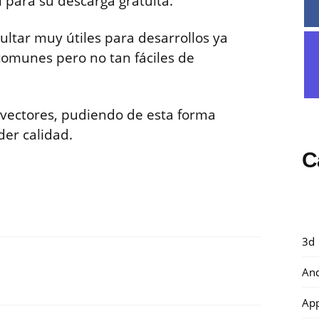
 para su descarga gratuita.
ultar muy útiles para desarrollos ya
omunes pero no tan fáciles de
 vectores, pudiendo de esta forma
der calidad.
C
3d
And
Ap