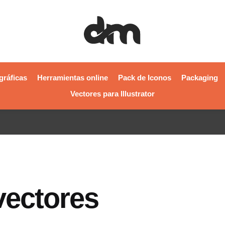
gráficas
Herramientas online
Pack de Iconos
Packaging
Vectores para Illustrator
vectores