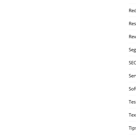
Red
Re
Rev
Seg
SE
Ser
Sof
Tes
Tex
Tip