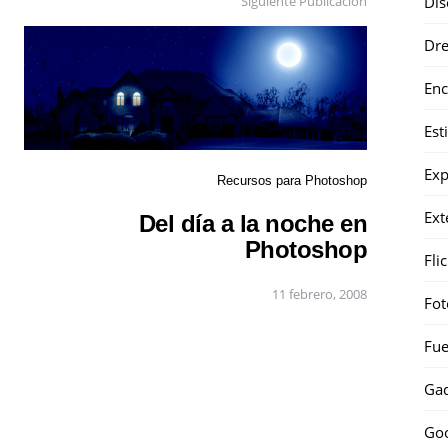
Siguiente Publicación
Dis
Dr
Enc
Est
Exp
Recursos para Photoshop
Ext
Del día a la noche en
Photoshop
Fli
11 febrero, 2008
Fot
Fue
Gad
Go