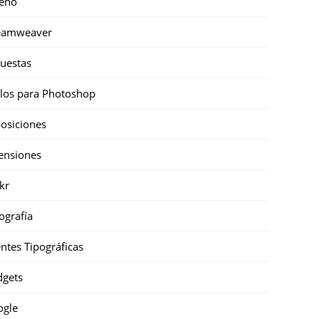
eño
eamweaver
uestas
ilos para Photoshop
osiciones
ensiones
ckr
ografía
ntes Tipográficas
gets
ogle