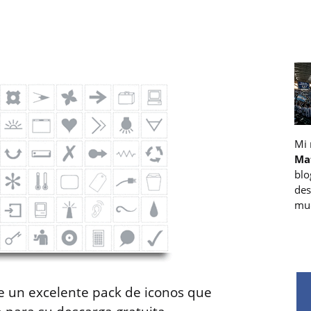
Mi
Ma
blo
des
muc
 un excelente pack de iconos que