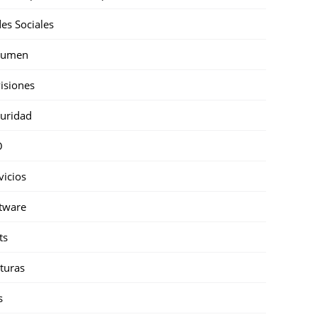
es Sociales
sumen
isiones
uridad
O
vicios
tware
ts
turas
s