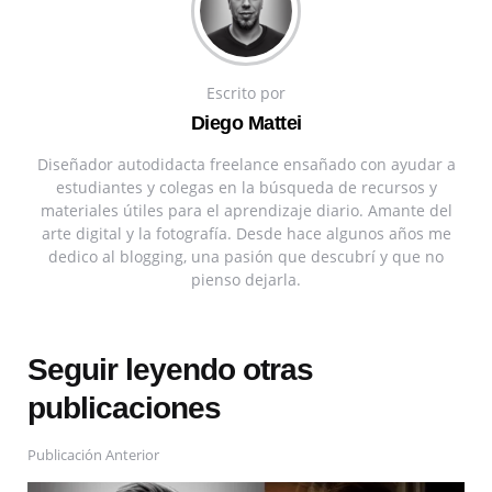
Escrito por
Diego Mattei
Diseñador autodidacta freelance ensañado con ayudar a
estudiantes y colegas en la búsqueda de recursos y
materiales útiles para el aprendizaje diario. Amante del
arte digital y la fotografía. Desde hace algunos años me
dedico al blogging, una pasión que descubrí y que no
pienso dejarla.
Seguir leyendo otras
publicaciones
Publicación Anterior