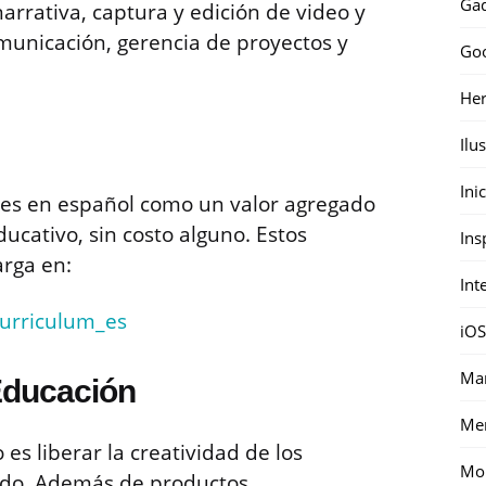
Gad
arrativa, captura y edición de video y
omunicación, gerencia de proyectos y
Go
Her
Ilu
Ini
les en español como un valor agregado
ducativo, sin costo alguno. Estos
Ins
arga en:
Int
urriculum_es
iOS
Mar
Educación
Me
es liberar la creatividad de los
Mon
ndo. Además de productos