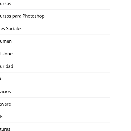
ursos
ursos para Photoshop
es Sociales
sumen
isiones
uridad
O
vicios
tware
ts
turas