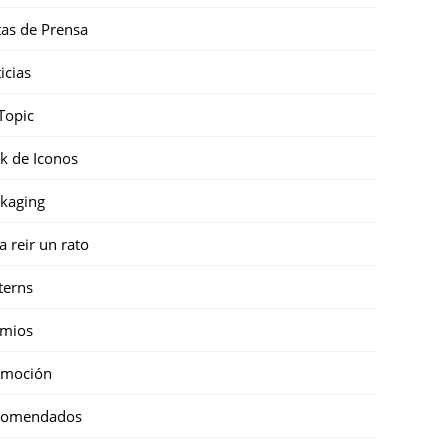
as de Prensa
icias
Topic
k de Iconos
kaging
a reir un rato
terns
emios
omoción
comendados