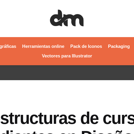
gráficas
Herramientas online
Pack de Iconos
Packaging
Vectores para Illustrator
structuras de cur