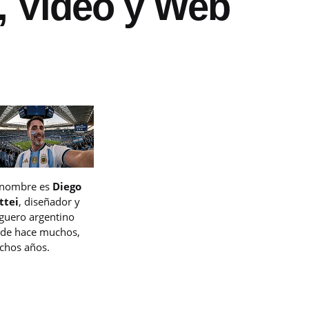
, Video y Web
 nombre es
Diego
ttei
, diseñador y
guero argentino
de hace muchos,
hos años.