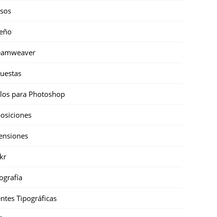
sos
eño
eamweaver
uestas
ilos para Photoshop
osiciones
ensiones
ckr
ografía
ntes Tipográficas