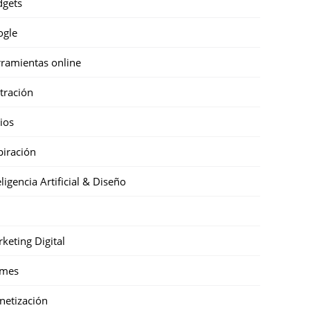
gets
ogle
ramientas online
stración
cios
piración
eligencia Artificial & Diseño
keting Digital
mes
etización