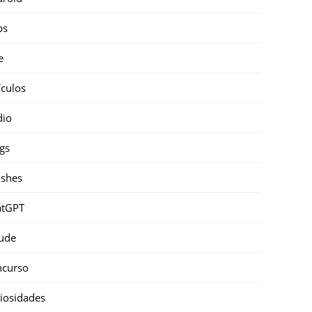
ps
e
ículos
dio
gs
shes
atGPT
ude
ncurso
iosidades