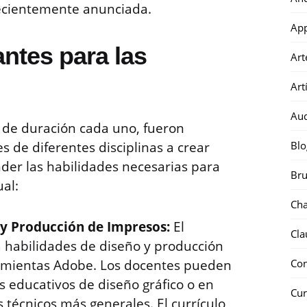
 recientemente anunciada.
Ap
antes para las
Art
Art
Au
 de duración cada uno, fueron
 de diferentes disciplinas a crear
Blo
der las habilidades necesarias para
Bru
al:
Ch
o y Producción de Impresos:
El
Cla
a habilidades de diseño y producción
ramientas Adobe. Los docentes pueden
Co
s educativos de diseño gráfico o en
Cur
 técnicos más generales. El currículo