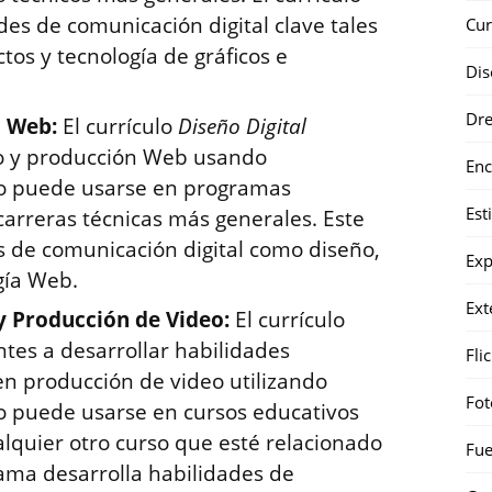
des de comunicación digital clave tales
Cur
os y tecnología de gráficos e
Dis
Dr
o Web:
El currículo
Diseño Digital
ño y producción Web usando
Enc
lo puede usarse en programas
Est
arreras técnicas más generales. Este
 de comunicación digital como diseño,
Exp
ogía Web.
Ext
 y Producción de Video:
El currículo
ntes a desarrollar habilidades
Fli
n producción de video utilizando
Fot
o puede usarse en cursos educativos
alquier otro curso que esté relacionado
Fue
rama desarrolla habilidades de