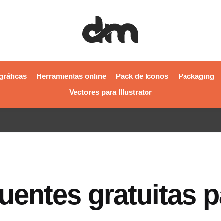
gráficas
Herramientas online
Pack de Iconos
Packaging
Vectores para Illustrator
Fuentes gratuitas 