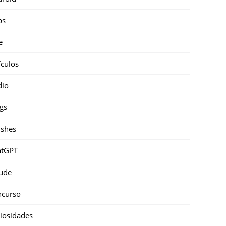
ps
e
ículos
dio
gs
shes
atGPT
ude
ncurso
iosidades