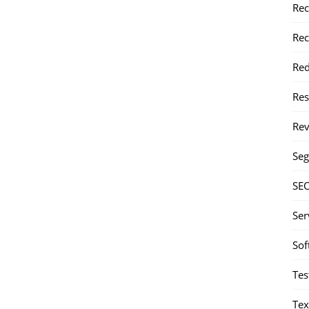
Rec
Rec
Red
Re
Rev
Seg
SE
Ser
Sof
Tes
Tex