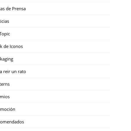
as de Prensa
icias
Topic
k de Iconos
kaging
a reir un rato
terns
emios
omoción
comendados