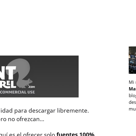
Mi
Ma
blo
des
muc
lidad para descargar libremente.
ubro no ofrezcan…
uí es el ofrecer solo
fuentes 100%