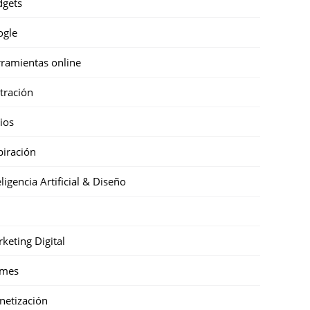
gets
ogle
ramientas online
stración
cios
piración
eligencia Artificial & Diseño
keting Digital
mes
etización