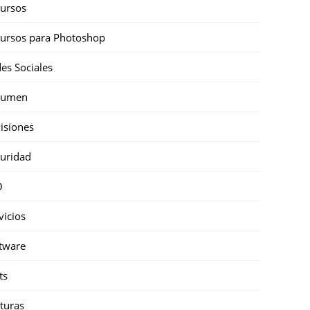
ursos
ursos para Photoshop
es Sociales
sumen
isiones
uridad
O
vicios
tware
ts
turas