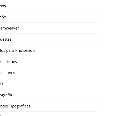
sos
eño
eamweaver
uestas
ilos para Photoshop
osiciones
ensiones
ckr
ografía
ntes Tipográficas