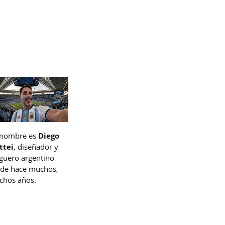
 nombre es
Diego
ttei
, diseñador y
guero argentino
de hace muchos,
hos años.