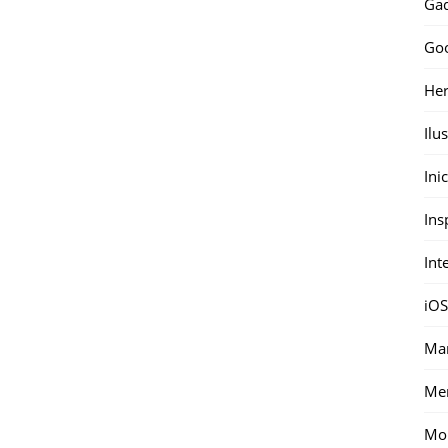
Gad
Go
Her
Ilu
Ini
Ins
Int
iOS
Mar
Me
Mon