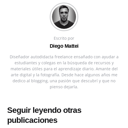
Escrito por
Diego Mattei
Diseñador autodidacta freelance ensañado con ayudar a
estudiantes y colegas en la búsqueda de recursos y
materiales útiles para el aprendizaje diario. Amante del
arte digital y la fotografía. Desde hace algunos años me
dedico al blogging, una pasión que descubrí y que no
pienso dejarla.
Seguir leyendo otras
publicaciones