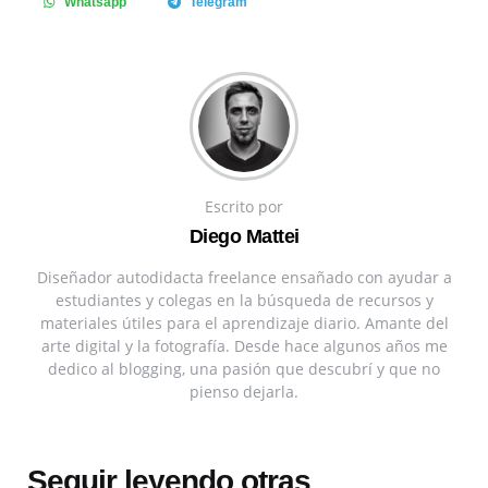
Whatsapp
Telegram
Escrito por
Diego Mattei
Diseñador autodidacta freelance ensañado con ayudar a
estudiantes y colegas en la búsqueda de recursos y
materiales útiles para el aprendizaje diario. Amante del
arte digital y la fotografía. Desde hace algunos años me
dedico al blogging, una pasión que descubrí y que no
pienso dejarla.
Seguir leyendo otras