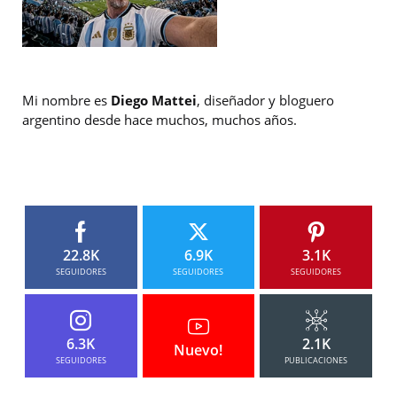
Mi nombre es
Diego Mattei
, diseñador y bloguero
argentino desde hace muchos, muchos años.
22.8K
6.9K
3.1K
SEGUIDORES
SEGUIDORES
SEGUIDORES
6.3K
2.1K
Nuevo!
SEGUIDORES
PUBLICACIONES