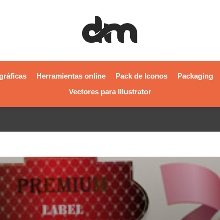
gráficas
Herramientas online
Pack de Iconos
Packaging
Vectores para Illustrator