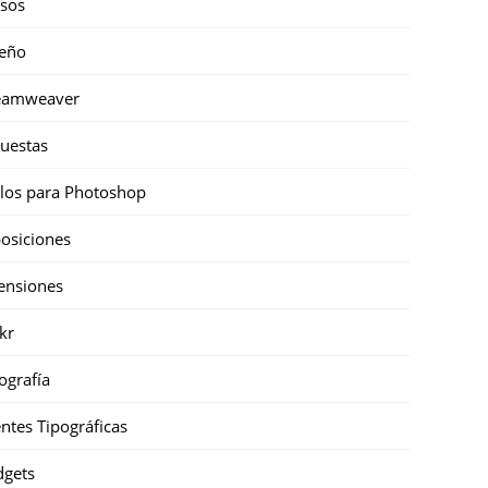
sos
eño
eamweaver
uestas
ilos para Photoshop
osiciones
ensiones
ckr
ografía
ntes Tipográficas
gets