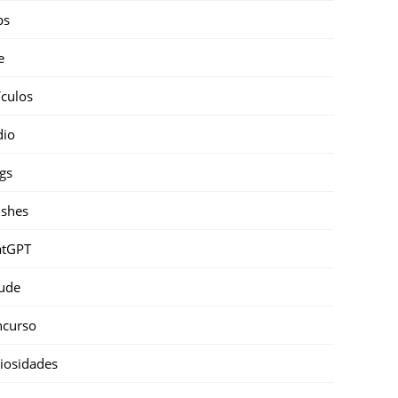
ps
e
ículos
dio
gs
shes
atGPT
ude
ncurso
iosidades