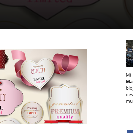
Mi
Ma
blo
des
muc