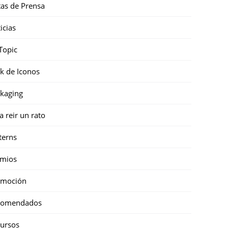
as de Prensa
icias
Topic
k de Iconos
kaging
a reir un rato
terns
emios
omoción
comendados
ursos