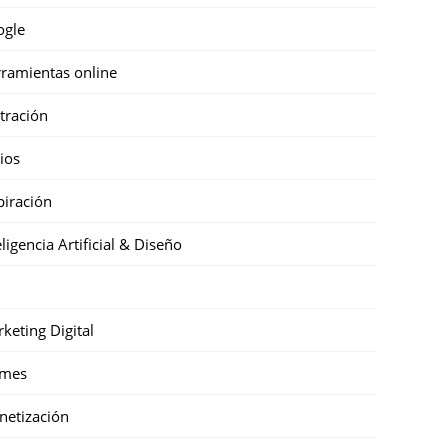
ogle
ramientas online
stración
cios
piración
eligencia Artificial & Diseño
keting Digital
mes
etización