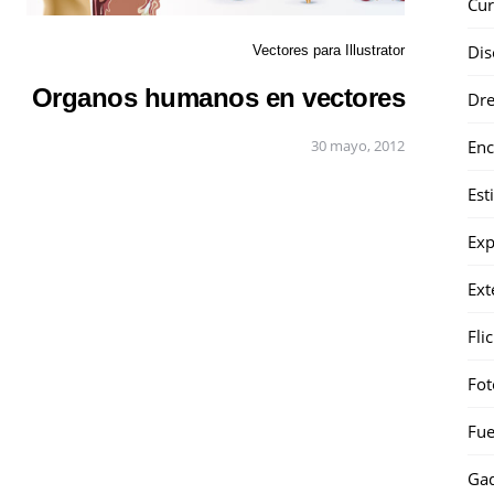
Cur
Dis
Vectores para Illustrator
Organos humanos en vectores
Dr
Enc
30 mayo, 2012
Est
Exp
Ext
Fli
Fot
Fue
Gad