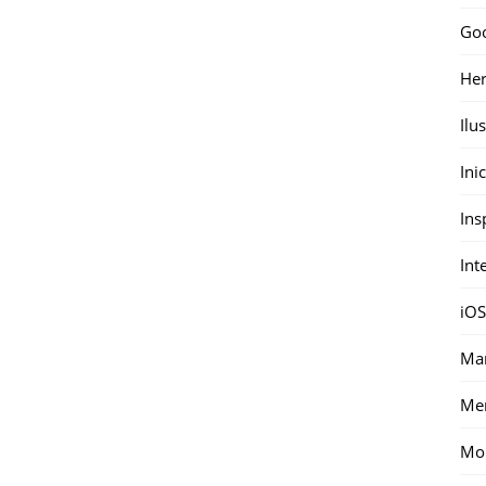
Go
Her
Ilu
Ini
Ins
Int
iOS
Mar
Me
Mon