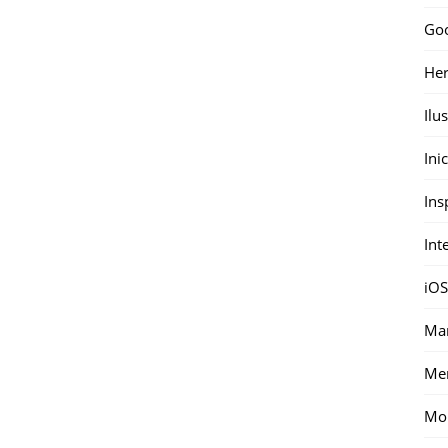
Go
Her
Ilu
Ini
Ins
Int
iOS
Mar
Me
Mon