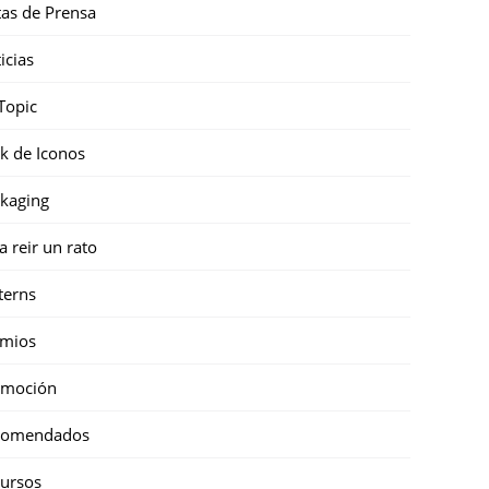
as de Prensa
icias
Topic
k de Iconos
kaging
a reir un rato
terns
emios
omoción
comendados
ursos