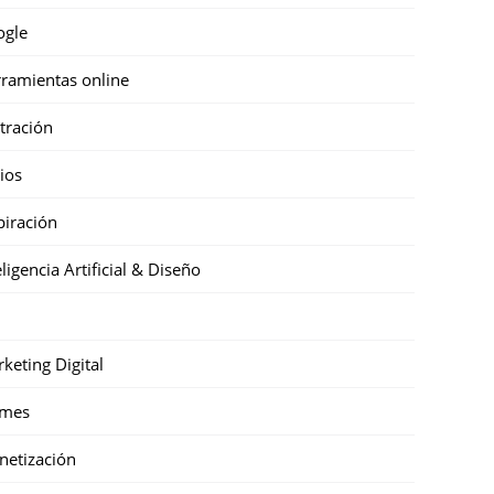
ogle
ramientas online
stración
cios
piración
eligencia Artificial & Diseño
keting Digital
mes
etización