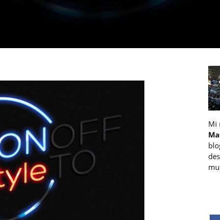
Mi
Ma
blo
des
muc