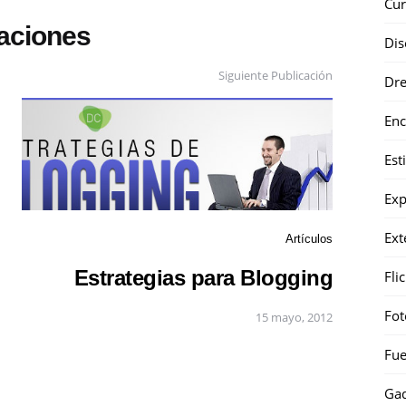
Cur
caciones
Dis
Siguiente Publicación
Dr
Enc
Est
Exp
Ext
Artículos
Estrategias para Blogging
Fli
Fot
15 mayo, 2012
Fue
Gad