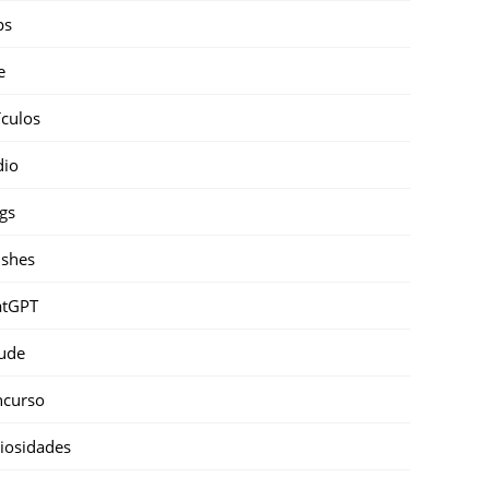
ps
e
ículos
dio
gs
shes
atGPT
ude
ncurso
iosidades