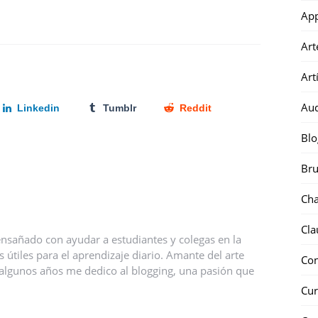
Ap
Art
Art
Au
Linkedin
Tumblr
Reddit
Blo
Bru
Ch
Cla
nsañado con ayudar a estudiantes y colegas en la
útiles para el aprendizaje diario. Amante del arte
Co
ce algunos años me dedico al blogging, una pasión que
Cur