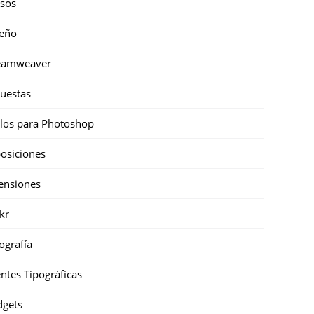
sos
eño
eamweaver
uestas
ilos para Photoshop
osiciones
ensiones
ckr
ografía
ntes Tipográficas
gets