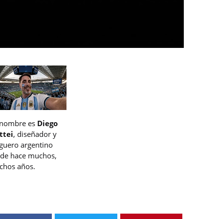
 nombre es
Diego
ttei
, diseñador y
guero argentino
de hace muchos,
hos años.