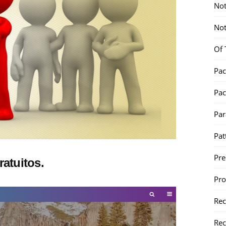
Not
Not
Of 
Pac
Pac
Par
Pat
Pr
ratuitos.
Pr
Re
Rec