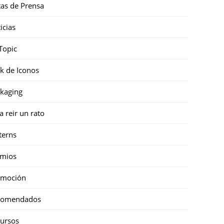
as de Prensa
icias
Topic
k de Iconos
kaging
a reir un rato
terns
emios
omoción
comendados
ursos