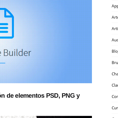
Ap
Art
Art
Au
Blo
Bru
Ch
Cla
ón de elementos PSD, PNG y
Co
Cur