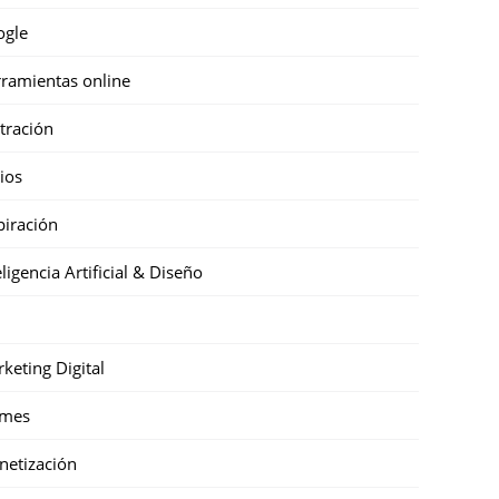
ogle
ramientas online
stración
cios
piración
eligencia Artificial & Diseño
keting Digital
mes
etización