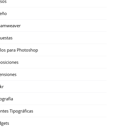
sos
eño
eamweaver
uestas
ilos para Photoshop
osiciones
ensiones
ckr
ografía
ntes Tipográficas
gets