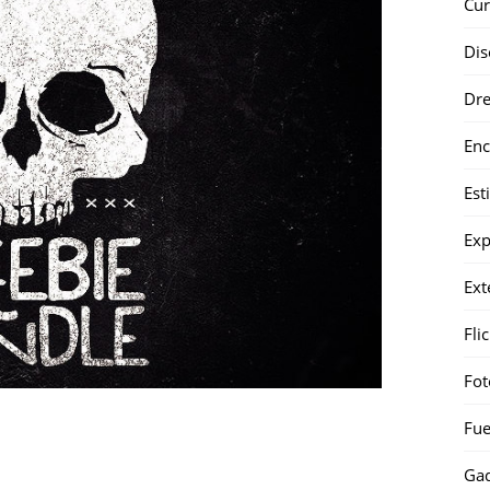
Cur
Dis
Dr
Enc
Est
Exp
Ext
Fli
Fot
Fue
Gad