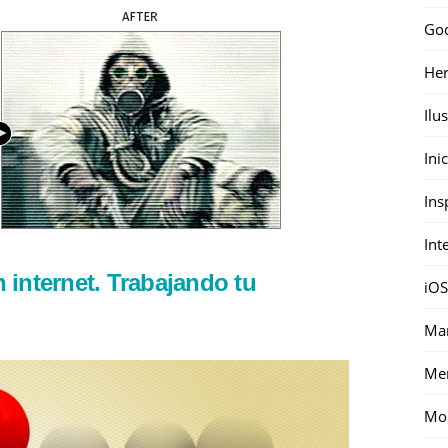
Go
Her
Ilu
Ini
Ins
Int
 internet. Trabajando tu
iOS
Mar
Me
Mon