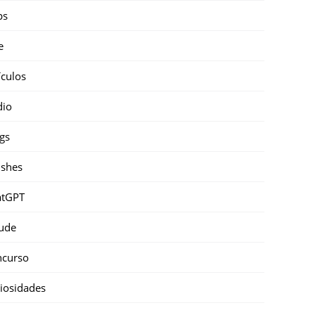
ps
e
ículos
dio
gs
shes
atGPT
ude
ncurso
iosidades