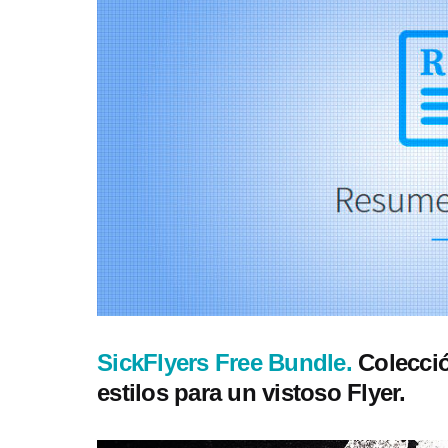
SickFlyers Free Bundle.
Colecci
estilos para un vistoso Flyer.